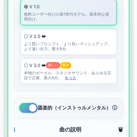
🟣 V 1.0
無料ユーザー向けの第1世代モデル。基本的な使
用向け。
⚪ V 2.0 👑
より賢いプロンプト。より良いマッシュアップ。
より速い出力。最大8分。
⚪ V 3.0 👑
新しい
年次
本物のボーカル、スタジオサウンド、あらゆる言
語で正確、最大8分。
もっと
器楽的（インストゥルメンタル） ⓘ
曲の説明
🗑️