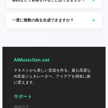
する音楽を生成します。ビデオプロジェクトのための
楽プロデューサーであれ,AIMusicGen.netのAIジェネレ
めのバックグラウンドミュージック,クリエイティブな
バックグラウンドミュージック,ゲームのテーマ,あるい
ーターを使えば,幅広いジャンルにわたってプロ品質の
インストゥルメンタルのジャンルなどを含むさまざま
サウンドトラック,あるいはリラックスできる曲が必要
はリラックス用のインストゥルメンタルトラックが必
インストゥルメンタル音楽を簡単に作成できます。こ
な音楽スタイルから,あなたが求める雰囲気やシナリオ
な場合でも,AIは要件に合わせたインストゥルメンタル
要な場合でも,無料のAI音楽ジェネレーターはこれらの
+
一度に複数の曲を生成できますか？
れは機械学習と洗練されたアルゴリズムを組み合わせ,
に合ったものを選ぶことができます。
トラックを生成できます。これにより,AI生成のインス
要件を簡単に満たすことができます。費用がかからな
人間のミュージシャンが作曲したかのように聞こえる
トゥルメンタル音楽はコンテンツ制作者,プロデューサ
はい！AIMusicGen.net を使えば、より豊かな創造体験
いため,作曲を探索したり,新しい音を試したり,クリエイ
トラックを生成します。他の人気のあるAIソングジェ
ー,音楽愛好家にとって強力なツールとなります。
のために同時に2曲を生成できます。
ティブなプロジェクトを強化したりするのに最適な方
ネレーターにはOpenAIのMuseNet,AIVA,Jukedeckな
法です。
どがありますが,AIMusicGen.netは無料で利用できる点
と使いやすさで際立っています。AIMusicGen.netのAI
ジェネレーターが特に優れている点は,事前の音楽知識
AIMusicGen.net
を必要とせずに,あなたの創造的なビジョンに合わせた
作曲を作り上げる能力です。このツールはミュージシ
テキストから美しい音楽を作る、最も高度な
ャン,コンテンツクリエイター,そしてAI生成音楽を試し
AI音楽ジェネレーター。アイデアを簡単に曲
てみたいすべての人に最適です。
に変えます。
サポート
価格設定