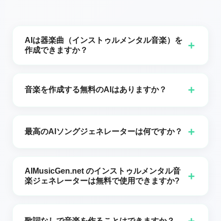
AIは器楽曲（インストゥルメンタル音楽）を
+
作成できますか？
はい,AIはインストゥルメンタル音楽を作成できます！
機械学習と深層ニューラルネットワークの進歩によ
+
音楽を作成する無料のAIはありますか？
り,AIは現在,インストゥルメンタルトラックを含むさま
ざまなジャンルの音楽を生成できるようになっていま
はい,楽器曲を含む音楽を作成できる無料のAIツールは
す。AIMusicGen.netのAI搭載ツールのようなAI音楽ジ
存在します。AIMusicGen.netのAI音楽ジェネレーター
+
最高のAIソングジェネレーターは何ですか？
ェネレーターは,既存の音楽のパターンを分析し,ユーザ
は,費用を一切かけずに高品質なインストゥルメンタル
ーの好みに基づいて作曲を行うために高度なアルゴリ
音楽を誰でも生成できる優れた無料プラットフォーム
最高のAIソングジェネレーターはあなたの具体的なニ
ズムを使用します。ジャンル,ムード,あるいは特定の楽
の一例です。この無料ツールを使えば,特定のジャンル,
ーズによりますが,最も高く評価されているツールの一
器などのパラメータを入力することで,ニーズに合った
AIMusicGen.net のインストゥルメンタル音
楽器,ムードを選択して音楽生成プロセスをカスタマイ
+
つにAIMusicGen.netのAI音楽ジェネレーターがありま
楽ジェネレーターは無料で使用できますか?
ユニークなインストゥルメンタル音楽を作成できま
ズし,ニーズに合わせることができます。これらのAIツ
す。このツールはユーザーフレンドリーなインターフ
す。このプロセスはAIを膨大な量の音楽データで訓練
ールは,大規模な音楽データセットで訓練された高度な
はい！音楽ジェネレーターを無料で使用できます。
ェース,カスタマイズ可能なオプション,そして強力な音
することを含み,それによりスタイル,ハーモニー,リズ
アルゴリズムを活用して,人間の作曲家の創造性を模倣
楽生成機能を提供します。初心者であれ経験豊富な音
ム,メロディを再現できるようになります。ビデオのた
+
歌詞なしで音楽を作ることはできますか？