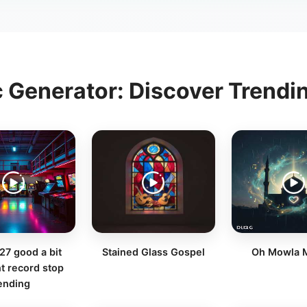
c Generator: Discover Trendi
/27 good a bit
Stained Glass Gospel
Oh Mowla M
nt record stop
ending