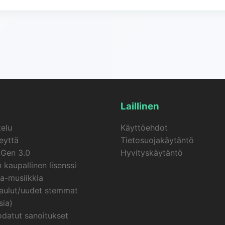
täjät, aloittelijat ja harrastajamuusikot, sisällöntuottajat (str
inoijat ja mainostajat sekä opettajat ja opiskelijat.
Laillinen
telu
Käyttöehdot
eyttä
Tietosuojakäytäntö
cGen 3.0
Hyvityskäytäntö
 kaupallinen lisenssi
a-musiikkia
laulut/uudet stemmat
sia)
datut sanoitukset