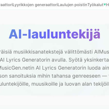
aattori
Lyyrikkojen generaattori
Laulujen poistin
Työkalut
H
▼
AI-lauluntekijä
äisiä musiikkisanatekstejä välittömästi AIMu
AI Lyrics Generatorin avulla. Syötä yksinkertai
usicGen.netin AI Lyrics Generatorin luoda ain
on sanoituksia mihin tahansa genreeseen — 
uluntekijöille, muusikoille ja luovan alan tekijöil