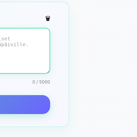
🗑️
0 / 5000