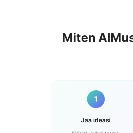
Miten AIMus
1
Jaa ideasi