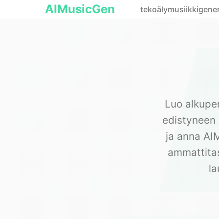
AIMusicGen
tekoälymusiikkigener
Luo alkuper
edistyneen 
ja anna AIM
ammattitas
la