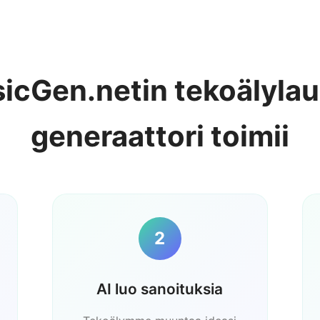
icGen.netin tekoälylaul
generaattori toimii
2
AI luo sanoituksia