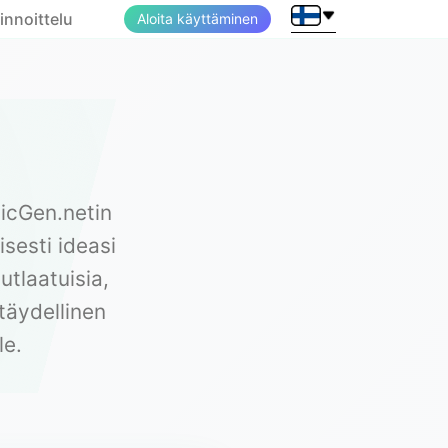
innoittelu
Aloita käyttäminen
sicGen.netin
sesti ideasi
utlaatuisia,
täydellinen
le.