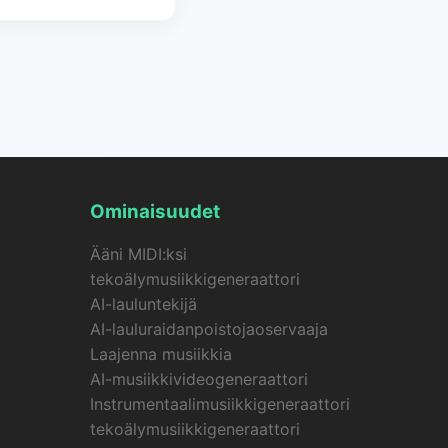
iimaajat,
Ominaisuudet
Ääni MIDI:ksi
tekoälymusiikkigeneraattori
AI-lauluntekijä
AI-lauluraidanpoistojaoservaaja
Laajenna musiikkia
AI-musiikkivideogeneraattori
Instrumentaalimusiikkigeneraattori
tekoälymusiikkigeneraattori