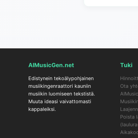
Musiikin tekijät ja sävel
videobloggaajat), markk
AIMusicGen.net
Tuki
Edistynein tekoälypohjainen
Hinnoit
musiikingenraattori kauniin
Ota yht
musiikin luomiseen tekstistä.
AIMusi
Muuta ideasi vaivattomasti
Musiikin
kappaleiksi.
Laajenn
Poista 
(laulura
Aikakoo