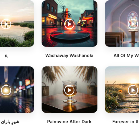
д
Wachaway Woshanoki
All Of My W
شهرِ باران 
Palmwine After Dark
Forever in t