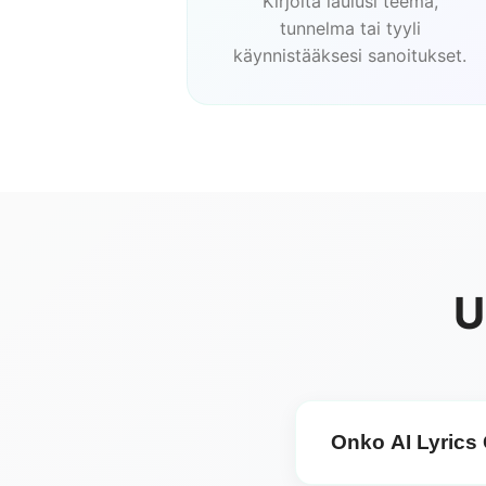
Kirjoita laulusi teema,
tunnelma tai tyyli
käynnistääksesi sanoitukset.
U
Onko AI Lyrics 