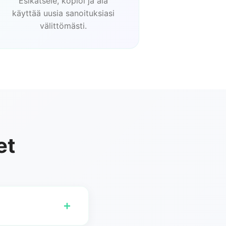
Esikatsele, kopioi ja ala
käyttää uusia sanoituksiasi
välittömästi.
et
+