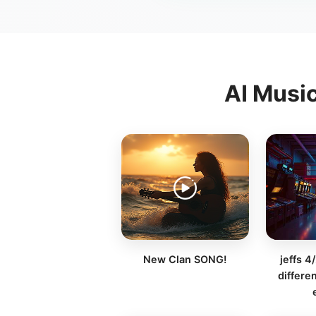
AI Musi
New Clan SONG!
jeffs 4
differe