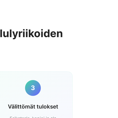
ulyriikoiden
3
Välittömät tulokset