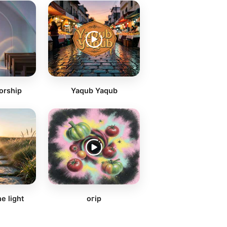
orship
Yaqub Yaqub
he light
огір