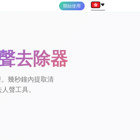
開始使用
I 人聲去除器
人聲。幾秒鐘內提取清
去人聲工具。