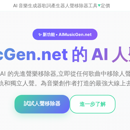
AI 音樂生成器
歌詞產生器
人聲移除器
工具
定價
▼
✨ 新功能 • AIMusicGen.net
cGen.net 的 A
cGen AI 的先進聲樂移除器,立即從任何歌曲中移除
軌和獨立人聲。為音樂創作者打造的最強大線上
試試人聲移除器
進一步了解