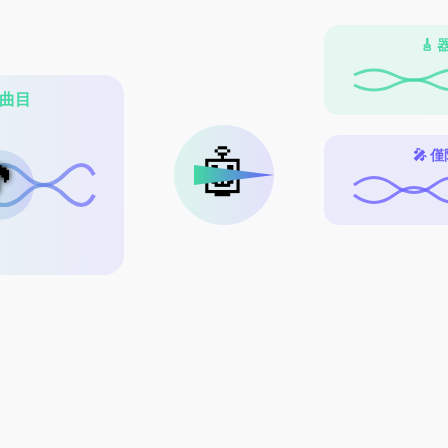
🎸
曲目
🤖
🎤 
