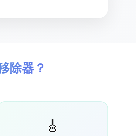
🤖
AIMusicGen 人工智慧處理
🎸 器樂的
🎤 主唱
無人聲
只有無伴奏合
人聲移除器？
🎸