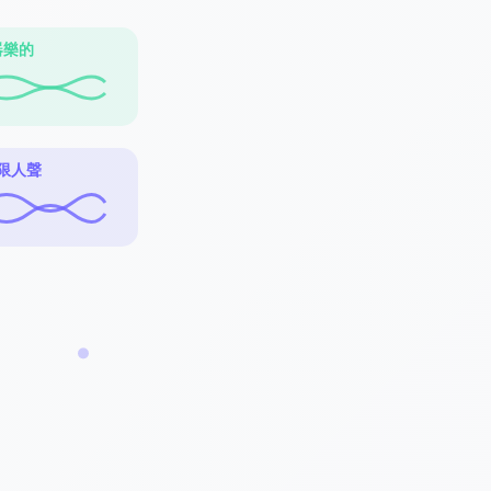
 器樂的
僅限人聲