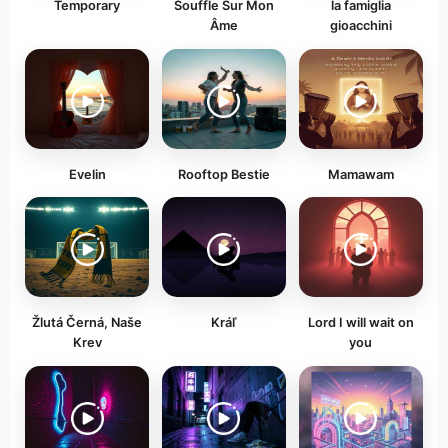
Temporary
Souffle Sur Mon
la famiglia
Âme
gioacchini
Evelin
Rooftop Bestie
Mamawam
Žlutá Černá, Naše
Kráľ
Lord I will wait on
Krev
you