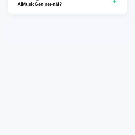
+
AIMusicGen.net-nál?
az egyik ilyen formátumban van.
Igen. A fájljaid biztonságosan kerülnek feldolgozásra, és
nem kerülnek megosztásra harmadik felekkel. A feltöltött
sávok a feldolgozás után törlődnek a magánéleted
védelme érdekében.