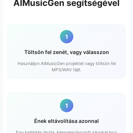
AIMusicGen segítségével
1
Töltsön fel zenét, vagy válasszon
Használjon AIMusicGen projektet vagy töltsön fel
MP3/WAV fájlt.
1
Ének eltávolítása azonnal
Egy kattintás tiszta, kiegyensúlyozott sávokat hoz