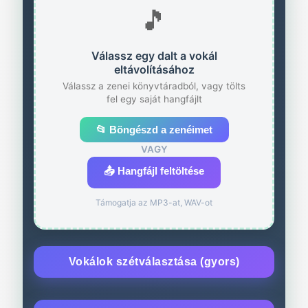
🎵
Válassz egy dalt a vokál
eltávolításához
Válassz a zenei könyvtáradból, vagy tölts
fel egy saját hangfájlt
📂 Böngészd a zenéimet
VAGY
📤 Hangfájl feltöltése
Támogatja az MP3-at, WAV-ot
Vokálok szétválasztása (gyors)