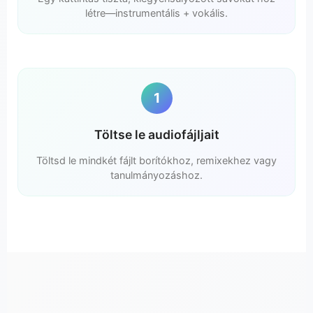
létre—instrumentális + vokális.
1
Töltse le audiofájljait
Töltsd le mindkét fájlt borítókhoz, remixekhez vagy
tanulmányozáshoz.