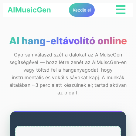
☰
AIMusicGen
Kezdje el
AI hang-eltávolító online
Gyorsan válaszd szét a dalokat az AIMuiscGen
segítségével — hozz létre zenét az AIMuiscGen-en
vagy töltsd fel a hanganyagodat, hogy
instrumentális és vokális sávokat kapj. A munkák
általában ~3 perc alatt készülnek el; tartsd aktívan
az oldalt.