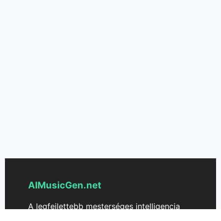
AIMusicGen.net
A legfejlettebb mesterséges intelligencia
alapú zenealkotó, amely gyönyörű zenét