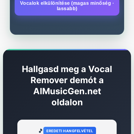
Vocalok elkülönítése (magas minőség ·
lassabb)
Hallgasd meg a Vocal
Remover demót a
AIMusicGen.net
oldalon
🎵
EREDETI HANGFELVÉTEL