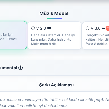
Müzik Modeli
⚪ V 2.0 👑
⚪ V 3.0 👑
Y
cılar için
Daha akıllı istemler. Daha iyi
Gerçekçi vokal
odel. Temel
karışımlar. Daha hızlı çıktı.
kalitesi, Her d
Maksimum 8 dk.
fazla 8 dakika.
rümantal ⓘ
Şarkı Açıklaması