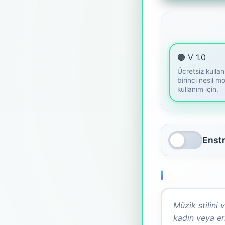
🟣 V 1.0
Ücretsiz kullanı
birinci nesil m
kullanım için.
Enst