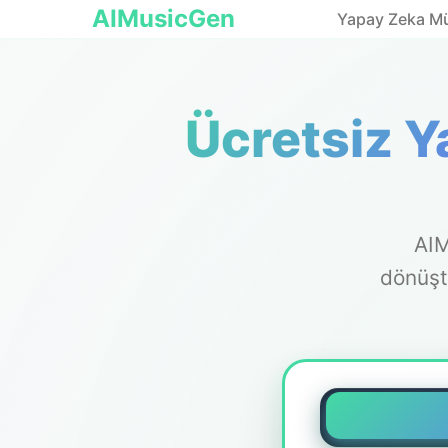
AIMusicGen
Yapay Zeka Müz
Ücretsiz Y
AIM
dönüşt