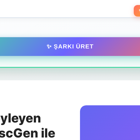
✨ ŞARKI ÜRET
öyleyen
scGen ile