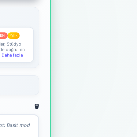
ENİ
Yıllık
ler, Stüdyo
ilde doğru, en
Daha fazla
🗑️