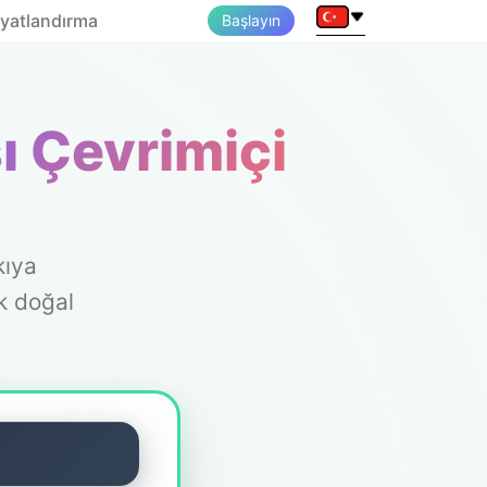
iyatlandırma
Başlayın
ı Çevrimiçi
kıya
k doğal