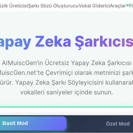
ik Üreticisi
Şarkı Sözü Oluşturucu
Vokal Giderici
Araçlar
F
▼
apay Zeka Şarkıcıs
AIMuiscGen’in Ücretsiz Yapay Zeka Şarkıcısı
uiscGen.net’te Çevrimiçi olarak metninizi şar
ürür. Yapay Zeka Şarkı Söyleyicisini kullanara
vokalleri saniyeler içinde sunun.
Basit Mod
Özel Mod