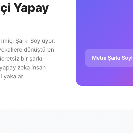
içi Yapay
imiçi Şarkı Söylüyor,
 vokallere dönüştüren
Metni Şarkı Söy
retsiz bir şarkı
 yapay zeka insan
i yakalar.