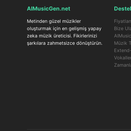
AIMusicGen.net
Deste
Metinden güzel müzikler
Fiyatla
oluşturmak için en gelişmiş yapay
Bize Ul
zeka müzik üreticisi. Fikirlerinizi
AIMusi
şarkılara zahmetsizce dönüştürün.
Müzik T
Extend
Vokaller
Zamanla