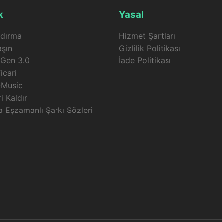
k
Yasal
ndırma
Hizmet Şartları
aşın
Gizlilik Politikası
cGen 3.0
İade Politikası
icari
-Music
i Kaldır
 Eşzamanlı Şarkı Sözleri