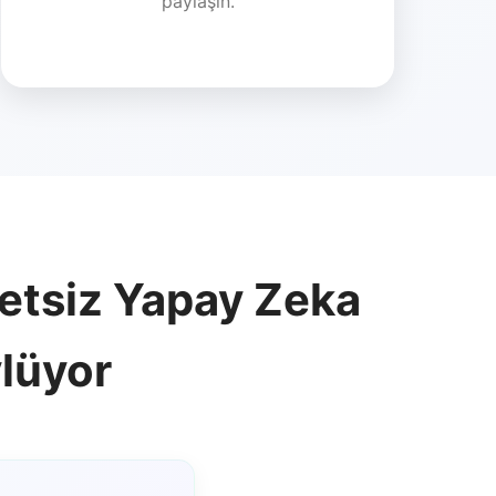
paylaşın.
retsiz Yapay Zeka
ylüyor