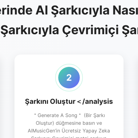
nde AI Şarkıcıyla Nasıl
 Şarkıcıyla Çevrimiçi Ş
2
Şarkını Oluştur＜/analysis
＂Generate A Song＂ (Bir Şarkı
Oluştur) düğmesine basın ve
AIMusicGen’in Ücretsiz Yapay Zeka