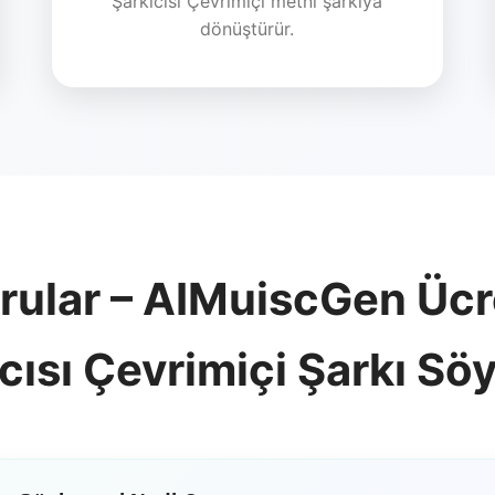
Şarkıcısı Çevrimiçi metni şarkıya
dönüştürür.
rular – AIMuiscGen Üc
cısı Çevrimiçi Şarkı Sö