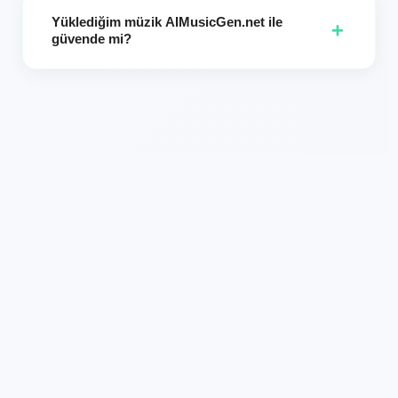
indirmeler için MP3 ve WAV dosya formatlarını
Yüklediğim müzik AIMusicGen.net ile
desteklemektedir. Lütfen ses dosyanızın bu formatlardan
+
güvende mi?
birinde olduğundan emin olun.
Evet. Dosyalarınız güvenli bir şekilde işlenir ve üçüncü
taraflarla paylaşılmaz. Gizliliğinizi korumak için yüklenen
parçalar işleme sonrası silinir.