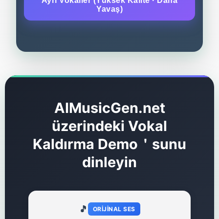
Ayrı Vokaller (Yüksek Kalite · Daha
Yavaş)
AIMusicGen.net
üzerindeki Vokal
Kaldırma Demo＇sunu
dinleyin
🎵
ORIJINAL SES