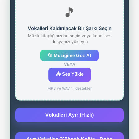
🎵
Vokalleri Kaldırılacak Bir Şarkı Seçin
Müzik kitaplığınızdan seçin veya kendi ses
dosyanızı yükleyin
📂 Müziğime Göz At
VEYA
📤 Ses Yükle
MP3 ve WAV＇i destekler
Vokalleri Ayır (Hızlı)