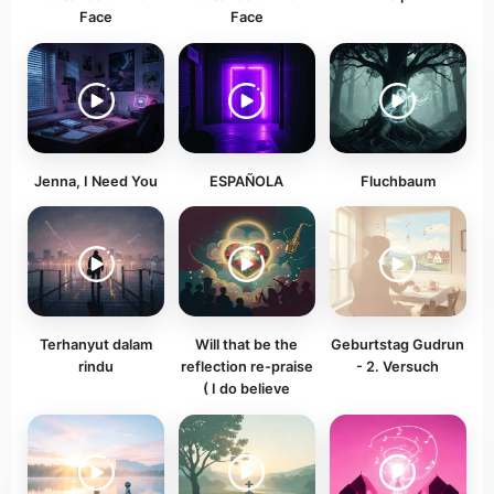
Face
Face
Jenna, I Need You
ESPAÑOLA
Fluchbaum
Terhanyut dalam
Will that be the
Geburtstag Gudrun
rindu
reflection re-praise
- 2. Versuch
( I do believe