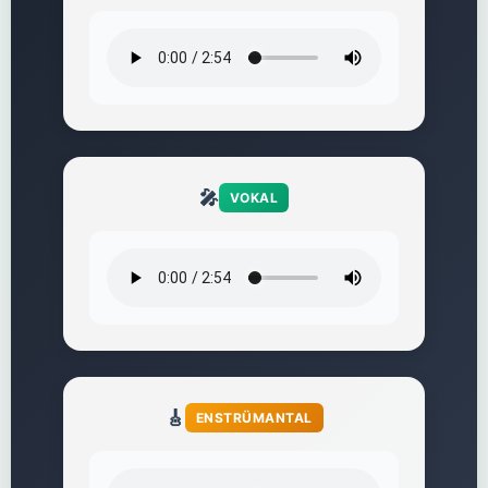
🎤
VOKAL
🎸
ENSTRÜMANTAL