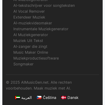
AI-tekstschrijver voor songteksten
AI Vocal Remover
Extendeer Muziek
AI-muziekvideomaker
Instrumentale Muziekgenerator
AI Muziekgenerator
Muziek Uit Tekst
AI-zanger die zingt
Music Maker Online
Muziekproductiesoftware
Songmaker
© 2025 AIMusicGen.net. Alle rechten
voorbehouden. Maak muziek met AI.
العربية
Čeština
Dansk