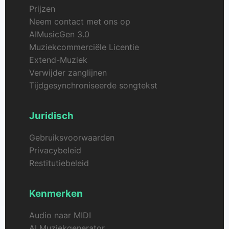
met door AI gegenereerde muziek.
Prijzen
Neem contact met ons op
AIMusicGen 3.0
Muziekcommerciële Licentie
Extend-Muziek
Verwijder zanglijnen
Tijdgesynchroniseerde songtekst
Juridisch
Gebruiksvoorwaarden
Privacybeleid
Restitutiebeleid
Kenmerken
Audio naar MIDI
AI Muziekgenerator