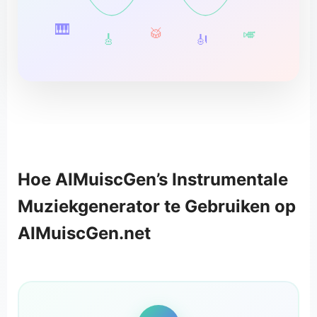
🎹
🥁
🎺
🎸
🎻
Hoe AIMuiscGen’s Instrumentale
Muziekgenerator te Gebruiken op
AIMuiscGen.net