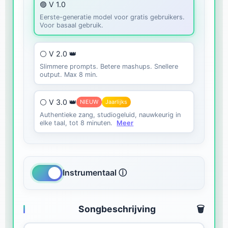
🟣 V 1.0
Eerste-generatie model voor gratis gebruikers.
Voor basaal gebruik.
⚪ V 2.0 👑
Slimmere prompts. Betere mashups. Snellere
output. Max 8 min.
⚪ V 3.0 👑
NIEUW
Jaarlijks
Authentieke zang, studiogeluid, nauwkeurig in
elke taal, tot 8 minuten.
Meer
Instrumentaal ⓘ
Songbeschrijving
🗑️