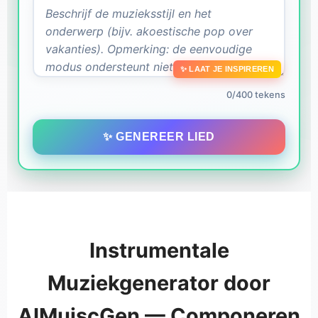
✨ LAAT JE INSPIREREN
0/400 tekens
✨ GENEREER LIED
Instrumentale
Muziekgenerator door
AIMuiscGen — Componeren