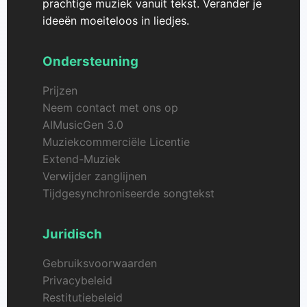
prachtige muziek vanuit tekst. Verander je
ideeën moeiteloos in liedjes.
Ondersteuning
Prijzen
Neem contact met ons op
AIMusicGen 3.0
Muziekcommerciële Licentie
Extend-Muziek
Verwijder zanglijnen
Tijdgesynchroniseerde songtekst
Juridisch
Gebruiksvoorwaarden
Privacybeleid
Restitutiebeleid