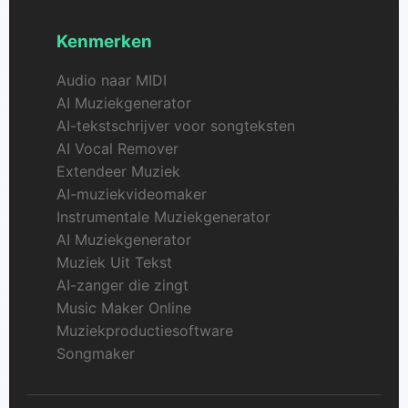
Kenmerken
Audio naar MIDI
AI Muziekgenerator
AI-tekstschrijver voor songteksten
AI Vocal Remover
Extendeer Muziek
AI-muziekvideomaker
Instrumentale Muziekgenerator
AI Muziekgenerator
Muziek Uit Tekst
AI-zanger die zingt
Music Maker Online
Muziekproductiesoftware
Songmaker