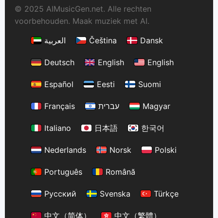
© 2025 AIMusicGen.net. Alle rechten
voorbehouden. Maak muziek met AI.
العربية
Čeština
Dansk
Deutsch
English
English
Español
Eesti
Suomi
Français
עברית
Magyar
Italiano
日本語
한국어
Nederlands
Norsk
Polski
Português
Română
Русский
Svenska
Türkçe
中文（简体）
中文（繁體）