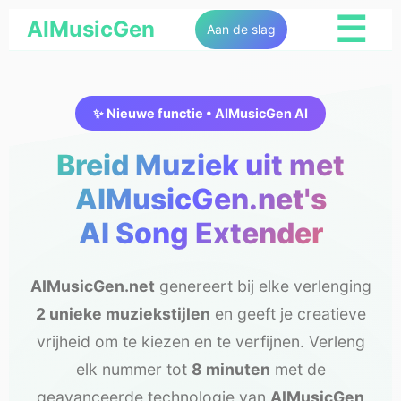
☰
AIMusicGen
Aan de slag
✨ Nieuwe functie • AIMusicGen AI
Breid Muziek uit met
AIMusicGen.net's
AI Song Extender
AIMusicGen.net
genereert bij elke verlenging
2 unieke muziekstijlen
en geeft je creatieve
vrijheid om te kiezen en te verfijnen. Verleng
elk nummer tot
8 minuten
met de
geavanceerde technologie van
AIMusicGen