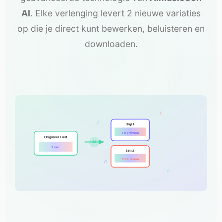
AI
. Elke verlenging levert 2 nieuwe variaties
op die je direct kunt bewerken, beluisteren en
downloaden.
♪
♪
Stijl 1
Tot 8 minuten
Origineel Lied
AI
2 min
Stijl 2
Tot 8 minuten
♫
♫