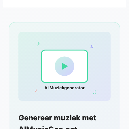
♪
♫
AI Muziekgenerator
♪
♫
Genereer muziek met