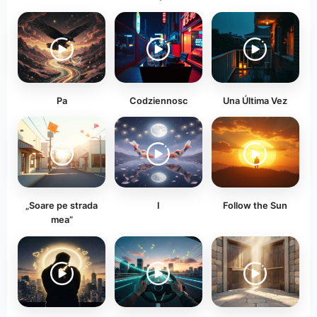
Ра
Codziennosc
Una Última Vez
„Soare pe strada
I
Follow the Sun
mea”