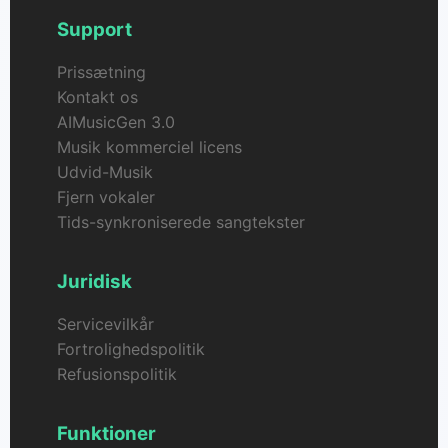
Support
Prissætning
Kontakt os
AIMusicGen 3.0
Musik kommerciel licens
Udvid-Musik
Fjern vokaler
Tids-synkroniserede sangtekster
Juridisk
Servicevilkår
Fortrolighedspolitik
Refusionspolitik
Funktioner