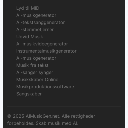
Lyd til MIDI
AI-musikgenerator
AI-tekstsanggenerator
AI-stemmefjerner
Udvid Musik
AI-musikvideegenerator
Instrumentalmusikgenerator
AI-musikgenerator
Musik fra tekst
AI-sanger synger
Musikskaber Online
Musikproduktionssoftware
Sangskaber
© 2025 AIMusicGen.net. Alle rettigheder
forbeholdes. Skab musik med AI.