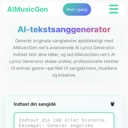
☰
AIMusicGen
Kom i gang
AI-tekstsanggenerator
Generér originale sangtekster øjeblikkeligt med
AIMusicGen.net's avancerede AI Lyrics Generator.
Indtast blot dine idéer, og lad AIMusicGen.net's AI
Lyrics Generator skabe unikke, professionelle tekster
til enhver genre—perfekt til sangskrivere, musikere
og kreative.
Indtast din sangidé
🗑️