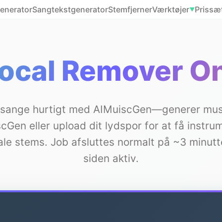
enerator
Sangtekstgenerator
Stemfjerner
Værktøjer
Prissæ
▼
Vocal Remover On
t sange hurtigt med AIMuiscGen—generer mus
cGen eller upload dit lydspor for at få instru
le stems. Job afsluttes normalt på ~3 minutt
siden aktiv.