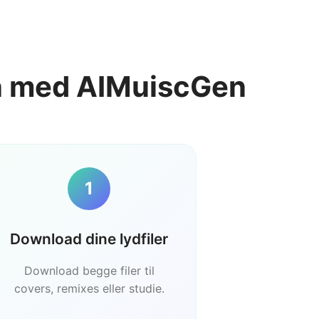
in med AIMuiscGen
1
Download dine lydfiler
Download begge filer til
covers, remixes eller studie.