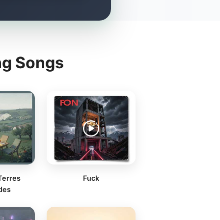
ng Songs
Terres
Fuck
des