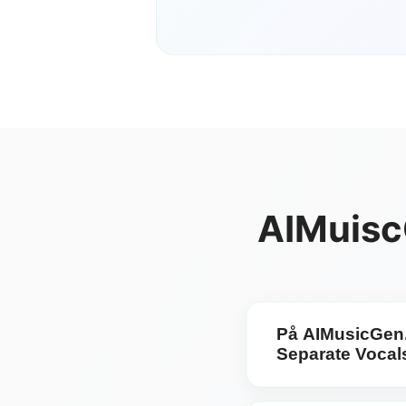
AIMuiscG
På AIMusicGen.
Separate Vocal
A: På AIMusicGen.net b