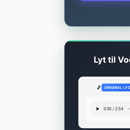
Lyt til 
🎵
ORIGINAL LY