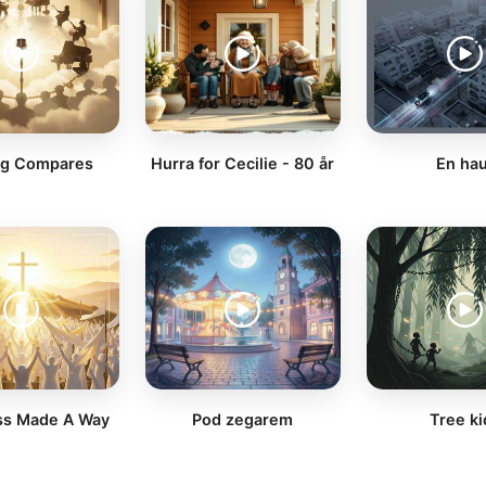
ng Compares
Hurra for Cecilie - 80 år
En hau
ss Made A Way
Pod zegarem
Tree ki