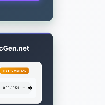
icGen.net

INSTRUMENTAL