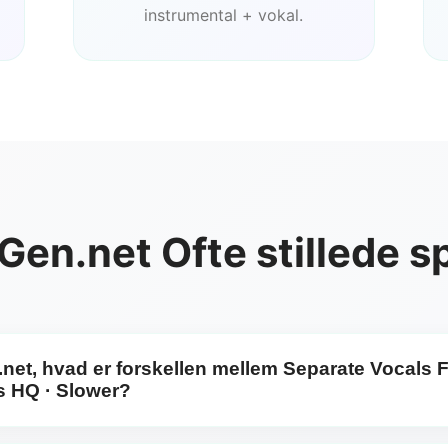
instrumental + vokal.
en.net Ofte stillede 
net, hvad er forskellen mellem Separate Vocals 
s HQ · Slower?
ruger både Separate Vocals Fast og Separate Vocals HQ · S