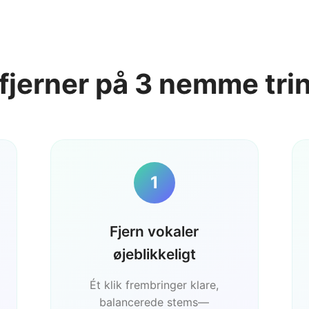
lfjerner på 3 nemme tr
1
Fjern vokaler
øjeblikkeligt
Ét klik frembringer klare,
balancerede stems—