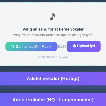
🎵
Vælg en sang for at fjerne vokaler
Vælg fra dit musikbibliotek eller upload din egen lydfil
📤 Upload lyd
📂 Gennemse Min Musik
ELLER
Understøtter MP3, WAV
Adskil vokaler (Hurtigt)
Adskil vokaler (HQ · Langsommere)