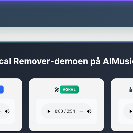
Vocal Remover-demoen på AIMus
🎤

D
VOKAL