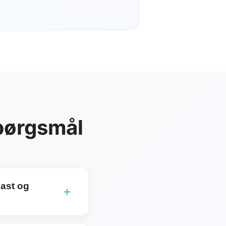
spørgsmål
Fast og
+
lower 1 kredit per