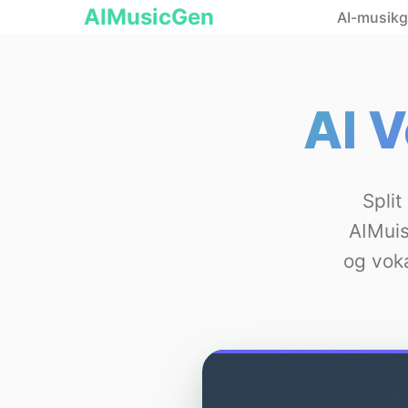
AIMusicGen
AI-musikg
AI 
Spli
AIMuis
og voka