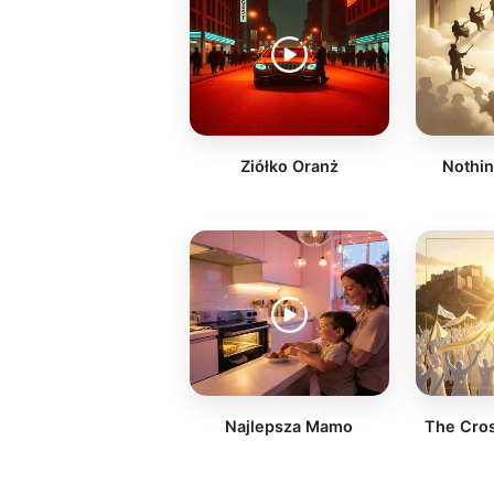
Ziółko Oranż
Nothi
Najlepsza Mamo
The Cro