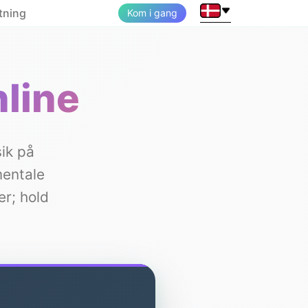
tning
Kom i gang
line
ik på
mentale
er; hold