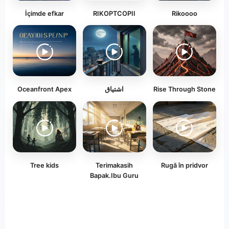
İçimde efkar
RIKOPTCOPII
Rikoooo
Oceanfront Apex
اشتياق
Rise Through Stone
Tree kids
Terimakasih
Rugă în pridvor
Bapak.Ibu Guru