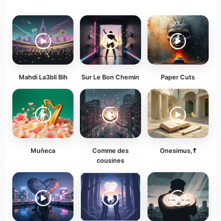
Mahdi La3bli Bih
Sur Le Bon Chemin
Paper Cuts
Muñeca
Comme des
Onesimus,☦️
cousines