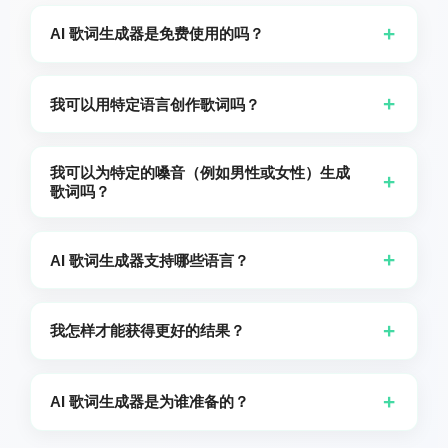
+
AI 歌词生成器是免费使用的吗？
免费用户每天最多可生成歌词 10 次。订阅用户享有无限制访
问。
+
我可以用特定语言创作歌词吗？
当然可以！如果你在描述中提到了一种语言——例如,“为我10
岁的儿子亨特用英语写一首生日歌”——歌词将以该语言生成。
我可以为特定的嗓音（例如男性或女性）生成
+
如果你没有指定,歌词将默认为你所使用网站的语言。
歌词吗？
是的。您可以在请求中指定演唱者的声乐类型。例如,如果您想
在结婚十周年时作为礼物让一位男性声音用德语演唱歌词,只需
+
AI 歌词生成器支持哪些语言？
在描述中提及,我们就会生成相匹配的歌词。
我们支持包括英语、西班牙语、法语、德语、希伯来语、俄
语、日语、阿拉伯语、葡萄牙语、意大利语、荷兰语、土耳其
+
我怎样才能获得更好的结果？
语、韩语、中文（简体）、中文（繁体）、匈牙利语、芬兰
语、丹麦语、罗马尼亚语、挪威语、波兰语、瑞典语、捷克
通过提供清晰的主题或故事情节,准确描述风格和情感,并使用简
语、爱沙尼亚语在内的多种语言。欢迎随意使用您偏好的语言
单,易于理解的语言以便 AI 能有效解读,你将获得最佳歌词。
+
AI 歌词生成器是为谁准备的？
进行探索和创作。
音乐创作者和作曲家、初学者和业余音乐人、内容创作者（主