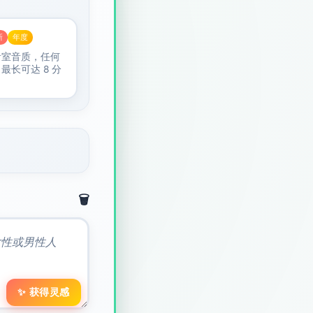
新
年度
音室音质，任何
最长可达 8 分
🗑️
✨ 获得灵感