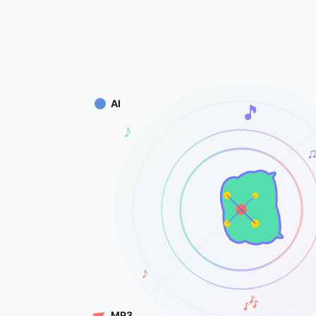
AI
🎵
♪
♪
🎶
MP3