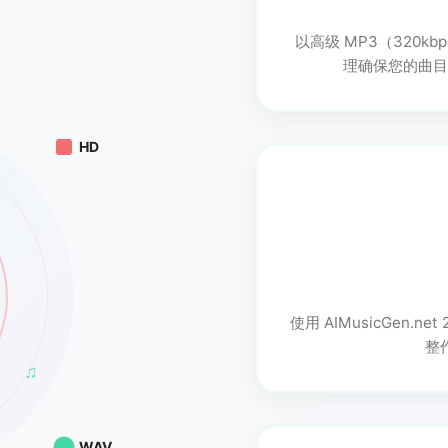
以高级 MP3（320k
理确保您的曲目
HD
♫
使用 AIMusicGen.
整
♫
WAV