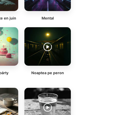
e en juin
Mental
párty
Noaptea pe peron