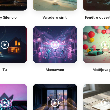
y Silencio
Varadero sin ti
Fenêtre ouvert
Tu
Mamawam
Matějova 