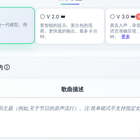
⚪ V 2.0 👑
⚪ V 3.0 👑
的一代模型。用
更智能的提示。更出色的混
真实人声，录
搭。更快速的输出。最多 8 分
语言准确呈现，
钟。
钟。
更多
的 ⓘ
歌曲描述