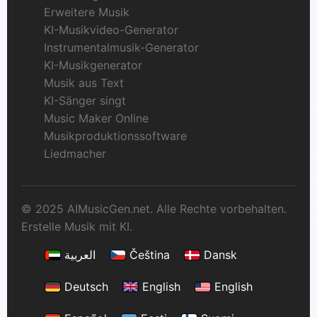
Erweitere Musik
KI-Musikvideo-Generator
Instrumentalmusik-Generator
KI-Musikgenerator
Musik aus Text
KI-Sänger singt
Music Maker Online
Musikproduktionssoftware
Liedmacher
© 2025 AIMusicGen.net. Alle Rechte vorbehalten.
Erstelle Musik mit KI.
العربية
Čeština
Dansk
Deutsch
English
English