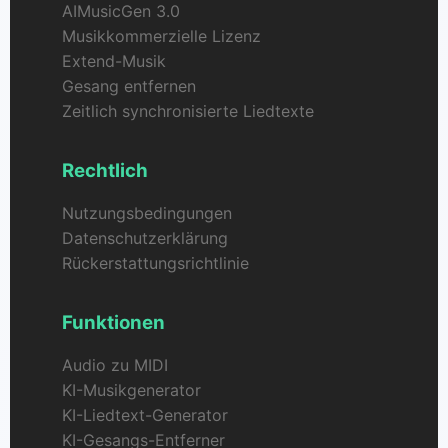
AIMusicGen 3.0
Musikkommerzielle Lizenz
Extend-Musik
Gesang entfernen
Zeitlich synchronisierte Liedtexte
Rechtlich
Nutzungsbedingungen
Datenschutzerklärung
Rückerstattungsrichtlinie
Funktionen
Audio zu MIDI
KI-Musikgenerator
KI-Liedtext-Generator
KI-Gesangs-Entferner