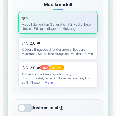
Musikmodell
🟣 V 1.0
Modell der ersten Generation für kostenlose
Nutzer. Für grundlegende Nutzung.
⚪ V 2.0 👑
Klügere Eingabeaufforderungen. Bessere
Mashups. Schnellere Ausgabe. Maximal 8 Min.
⚪ V 3.0 👑
NEU
Jährlich
Authentische Gesangsstimmen,
Studioqualität, In jeder Sprache präzise, bis
zu 8 Minuten.
Mehr
Instrumental ⓘ