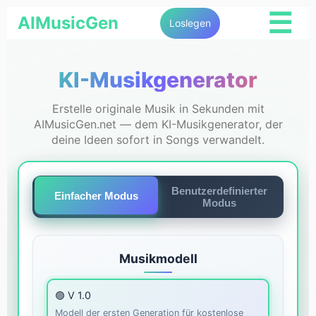
☰
AIMusicGen
Loslegen
KI-Musikgenerator
Erstelle originale Musik in Sekunden mit
AIMusicGen.net — dem KI-Musikgenerator, der
deine Ideen sofort in Songs verwandelt.
Benutzerdefinierter
Einfacher Modus
Modus
Musikmodell
🟣 V 1.0
Modell der ersten Generation für kostenlose