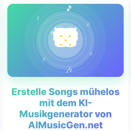
🎵
♪
♫
AI
♫
♪
🎶
Erstelle Songs mühelos
mit dem KI-
Musikgenerator von
AIMusicGen.net