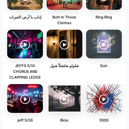
إدلب يا أرض الخيرات
Butt In Those
Ring Ring
Clothes
JEFFS 5/10
شلولو شلشلاً شول
Duh
CHORUS AND
CLAPPING LEDGE
jeff 5/26
Biciu
SSSS