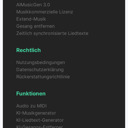
AIMusicGen 3.0
Musikkommerzielle Lizenz
Extend-Musik
Gesang entfernen
Zeitlich synchronisierte Liedtexte
Rechtlich
Nutzungsbedingungen
Datenschutzerklärung
Rückerstattungsrichtlinie
Funktionen
Audio zu MIDI
KI-Musikgenerator
KI-Liedtext-Generator
KI-Gesangs-Entferner