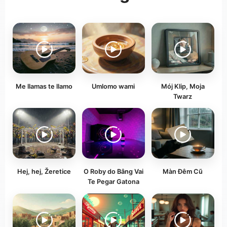
Me llamas te llamo
Umlomo wami
Mój Klip, Moja
Twarz
Hej, hej, Žeretice
O Roby do Bâng Vai
Màn Đêm Cũ
Te Pegar Gatona