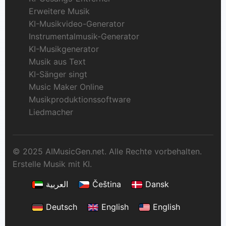
Erweitere Musik
KI-Musikvideo-Generator
Instrumentalmusik-Generator
KI-Musikgenerator
Musik aus Text
KI-Sänger singt
Music Maker Online
Musikproduktionssoftware
Liedmacher
© 2025 AIMusicGen.net. Alle Rechte vorbehalten.
Erstelle Musik mit KI.
العربية
Čeština
Dansk
Deutsch
English
English