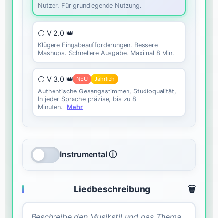
Nutzer. Für grundlegende Nutzung.
⚪ V 2.0 👑
Klügere Eingabeaufforderungen. Bessere
Mashups. Schnellere Ausgabe. Maximal 8 Min.
⚪ V 3.0 👑
NEU
Jährlich
Authentische Gesangsstimmen, Studioqualität,
In jeder Sprache präzise, bis zu 8
Minuten.
Mehr
Instrumental ⓘ
Liedbeschreibung
🗑️