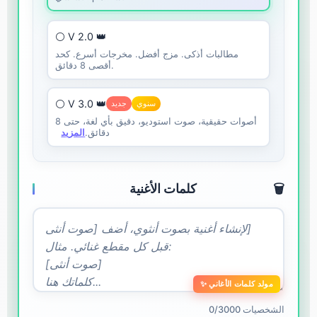
⚪ V 2.0 👑
مطالبات أذكى. مزج أفضل. مخرجات أسرع. كحد
أقصى 8 دقائق.
⚪ V 3.0 👑
سنوي
جديد
أصوات حقيقية، صوت استوديو، دقيق بأي لغة، حتى 8
دقائق.
المزيد
🗑️
كلمات الأغنية
✨ مولد كلمات الأغاني
0/3000 الشخصيات