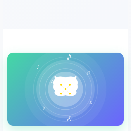
🎵
♪
♫
AI
♫
♪
🎶