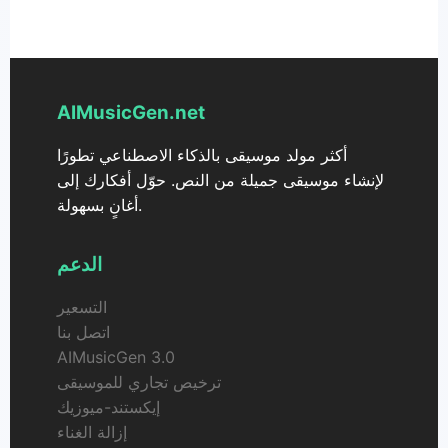
والتجارية دون الحاجة إلى أي ترخيص أو إذن إضافي.
AIMusicGen.net
أكثر مولد موسيقى بالذكاء الاصطناعي تطورًا
لإنشاء موسيقى جميلة من النص. حوّل أفكارك إلى
أغانٍ بسهولة.
الدعم
التسعير
اتصل بنا
AIMusicGen 3.0
ترخيص تجاري للموسيقى
إيكستند-ميوزيك
إزالة الغناء