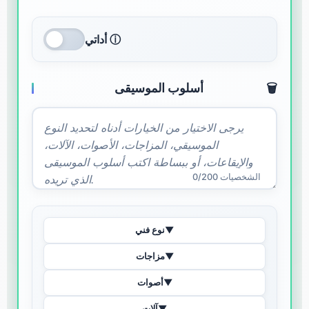
أداتي ⓘ
🗑️
أسلوب الموسيقى
0/200 الشخصيات
▼
نوع فني
▼
مزاجات
▼
أصوات
▼
آلات