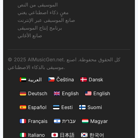
الموسيقى من النص
مغنٍ ذكاء اصطناعي يغني
صانع الموسيقى عبر الإنترنت
برنامج إنتاج الموسيقى
صانع الأغاني
© 2025 AIMusicGen.net. كل الحقوق محفوظة. اصنع
موسيقى بالذكاء الاصطناعي.
Dansk
Čeština
العربية
Deutsch
English
English
Español
Eesti
Suomi
Magyar
עברית
Français
Italiano
日本語
한국어