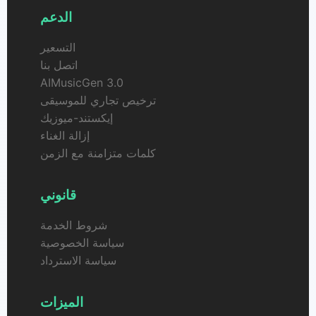
الدعم
التسعير
اتصل بنا
AIMusicGen 3.0
ترخيص تجاري للموسيقى
إيكستند-ميوزيك
إزالة الغناء
كلمات متزامنة مع الزمن
قانوني
شروط الخدمة
سياسة الخصوصية
سياسة الاسترداد
الميزات