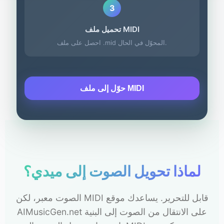
3
تحميل ملف MIDI
احصل على ملف .mid المحوّل في الحال.
حوّل إلى ملف MIDI
لماذا تحويل الصوت إلى ميدي؟
الصوت معبر، لكن MIDI قابل للتحرير. يساعدك موقع
AIMusicGen.net على الانتقال من الصوت إلى البنية