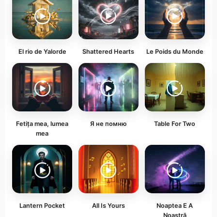
El rio de Yalorde
Shattered Hearts
Le Poids du Monde
Fetița mea, lumea
Я не помню
Table For Two
mea
Lantern Pocket
All Is Yours
Noaptea E A
Noastră