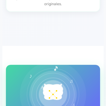
originales.
🎵
♪
♫
AI
♫