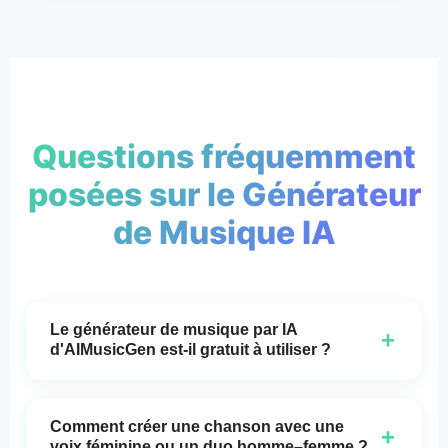
Questions fréquemment
posées sur le Générateur
de Musique IA
Le générateur de musique par IA
+
d'AIMusicGen est-il gratuit à utiliser ?
Oui, AIMusicGen offre un accès quotidien gratuit à
la génération de musique et de paroles par IA sur
Comment créer une chanson avec une
+
AIMusicGen.net. Des plans payants optionnels
voix féminine ou un duo homme–femme ?