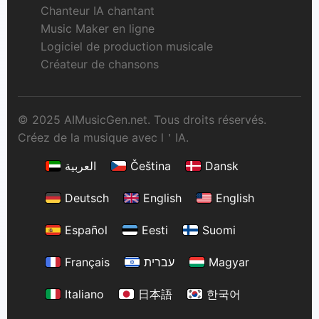
Chanteur IA chantant
Music Maker en ligne
Logiciel de production musicale
Créateur de chansons
© 2025 AIMusicGen.net. Tous droits réservés.
Créez de la musique avec l＇IA.
العربية
Čeština
Dansk
Deutsch
English
English
Español
Eesti
Suomi
Français
עברית
Magyar
Italiano
日本語
한국어