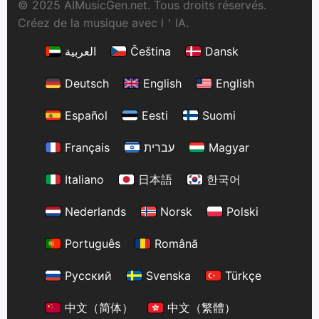
© 2025 AIMusicGen.net. Tous droits réservés.
Créez de la musique avec l＇IA.
العربية
Čeština
Dansk
Deutsch
English
English
Español
Eesti
Suomi
Français
עברית
Magyar
Italiano
日本語
한국어
Nederlands
Norsk
Polski
Português
Română
Русский
Svenska
Türkçe
中文（简体）
中文（繁體）