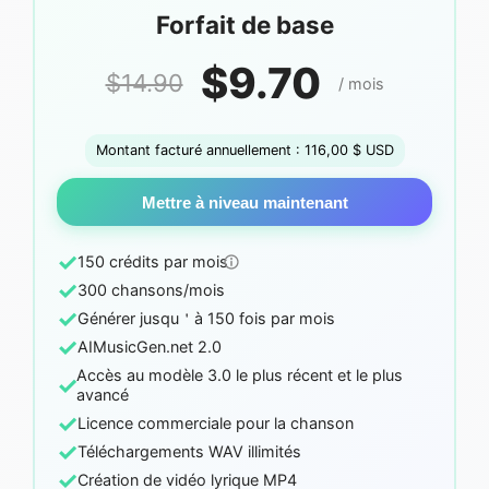
Forfait de base
$9.70
$14.90
/ mois
Montant facturé annuellement : 116,00 $ USD
Mettre à niveau maintenant
✓
150 crédits par mois
✓
300 chansons/mois
✓
Générer jusqu＇à 150 fois par mois
✓
AIMusicGen.net 2.0
Accès au modèle 3.0 le plus récent et le plus
✓
avancé
✓
Licence commerciale pour la chanson
✓
Téléchargements WAV illimités
✓
Création de vidéo lyrique MP4