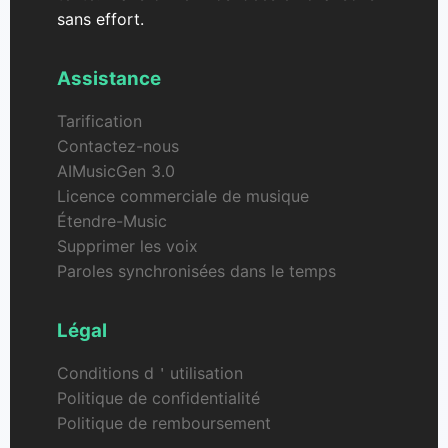
sans effort.
Assistance
Tarification
Contactez-nous
AIMusicGen 3.0
Licence commerciale de musique
Étendre-Music
Supprimer les voix
Paroles synchronisées dans le temps
Légal
Conditions d＇utilisation
Politique de confidentialité
Politique de remboursement