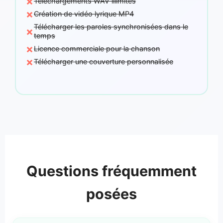
×
Téléchargements WAV illimités
×
Création de vidéo lyrique MP4
Télécharger les paroles synchronisées dans le
×
temps
×
Licence commerciale pour la chanson
×
Télécharger une couverture personnalisée
Questions fréquemment
posées