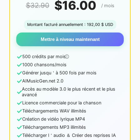
$16.00
$32.90
/ mois
Montant facturé annuellement : 192,00 $ USD
Mettre à niveau maintenant
✓
500 crédits par mois
✓
1000 chansons/mois
✓
Générer jusqu＇à 500 fois par mois
✓
AIMusicGen.net 2.0
Accès au modèle 3.0 le plus récent et le plus
✓
avancé
✓
Licence commerciale pour la chanson
✓
Téléchargements WAV illimités
✓
Création de vidéo lyrique MP4
✓
Téléchargements MP3 illimités
✓
Télécharger l＇audio ＆ Créer des reprises IA