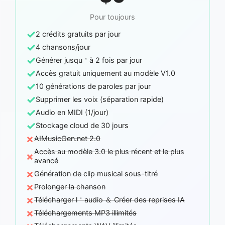
Pour toujours
✓
2 crédits gratuits par jour
✓
4 chansons/jour
✓
Générer jusqu＇à 2 fois par jour
✓
Accès gratuit uniquement au modèle V1.0
✓
10 générations de paroles par jour
✓
Supprimer les voix (séparation rapide)
✓
Audio en MIDI (1/jour)
✓
Stockage cloud de 30 jours
×
AIMusicGen.net 2.0
Accès au modèle 3.0 le plus récent et le plus
×
avancé
×
Génération de clip musical sous-titré
×
Prolonger la chanson
×
Télécharger l＇audio ＆ Créer des reprises IA
×
Téléchargements MP3 illimités