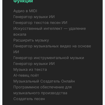
Функции
Аудио в MIDI
Генератор музыки ИИ
Генератор текстов песен ИИ
Искусственный интеллект — удаление
вокала
Расширить музыку
Генератор музыкальных видео на основе
ИИ
Генератор инструментальной музыки
Генератор музыки ИИ
Музыка из текста
AI-певец поёт
Музыкальный Создатель Онлайн
Программное обеспечение для
музыкального производства
Создатель песен