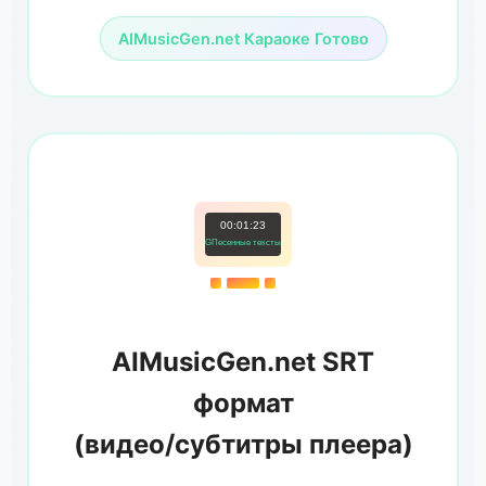
AIMusicGen.net Караоке Готово
00:01:23
GПесенные тексты
AIMusicGen.net SRT
формат
(видео/субтитры плеера)