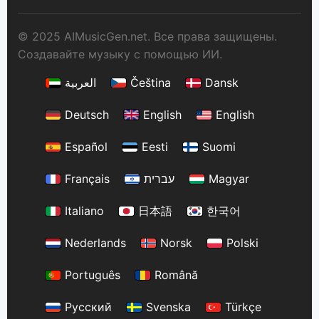
© 2025 AIMusicGen.net. Все права защищены.
Создавайте музыку с помощью ИИ.
العربية
Čeština
Dansk
Deutsch
English
English
Español
Eesti
Suomi
Français
עברית
Magyar
Italiano
日本語
한국어
Nederlands
Norsk
Polski
Português
Română
Русский
Svenska
Türkçe