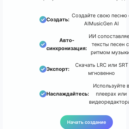
Создайте свою песню 
Создать:
AIMusicGen AI
ИИ сопоставля
Авто-
тексты песен с
♪
1
2
синхронизация:
ритмом музык
♫
Скачать LRC или SRT
Создать
Синхронизация
Экспорт:
мгновенно
♬
Используйте 
Наслаждайтесь:
плеерах или
3
видеоредактор
Экспорт
Начать создание