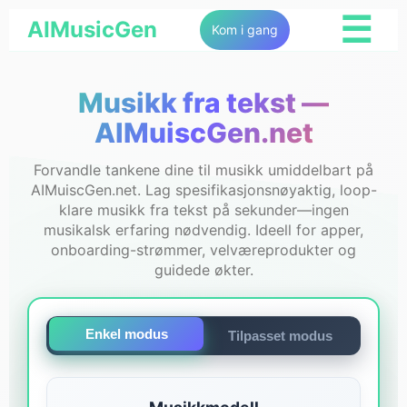
☰
AIMusicGen
Kom i gang
Musikk fra tekst —
AIMuiscGen.net
Forvandle tankene dine til musikk umiddelbart på
AIMuiscGen.net. Lag spesifikasjonsnøyaktig, loop-
klare musikk fra tekst på sekunder—ingen
musikalsk erfaring nødvendig. Ideell for apper,
onboarding-strømmer, velværeprodukter og
guidede økter.
Enkel modus
Tilpasset modus