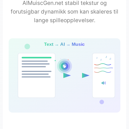
AIMuiscGen.net stabil tekstur og
forutsigbar dynamikk som kan skaleres til
lange spilleopplevelser.
Text → AI → Music
♪
♪
♫
♫
🧠
🔊