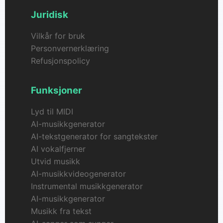
Juridisk
Vilkår for bruk
Personvernerklæring
Refusjonspolicy
Funksjoner
Lyd til MIDI
AI-musikkgenerator
AI-tekstgenerator for sangtekster
AI vokalfjerner
Utvid musikk
AI-musikkvideogenerator
Instrumental musikkgenerator
AI-musikkgenerator
Musikk fra tekst