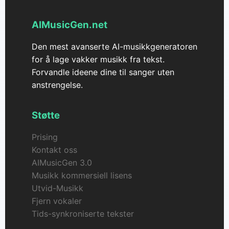
og plattformer, noe som gjør det enkelt å bruke
musikken din hvor enn du trenger den.
AIMusicGen.net
Den mest avanserte AI-musikkgeneratoren
for å lage vakker musikk fra tekst.
Forvandle ideene dine til sanger uten
anstrengelse.
Støtte
Prising
Kontakt oss
AIMusicGen 3.0
Musikk kommersiell lisens
Utvid-Musikk
Fjern vokaler
Tids-synkroniserte tekster