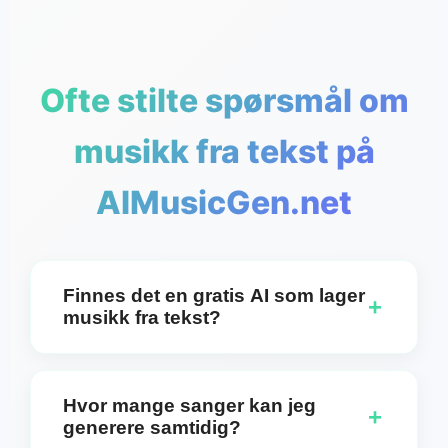
Ofte stilte spørsmål om
musikk fra tekst på
AIMusicGen.net
Finnes det en gratis AI som lager
+
musikk fra tekst?
Absolutt. Du kan velge å lage spor med tekst eller
kun instrumentale versjoner ved å bruke vår gratis
Hvor mange sanger kan jeg
+
Musikk fra tekst-generator. Vår AI-teknologi
generere samtidig?
konverterer teksten din til vakker musikk uten