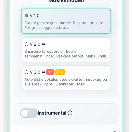
Musikkmodell
🟣 V 1.0
Første generasjons modell for gratisbrukere.
For grunnleggende bruk.
⚪ V 2.0 👑
Smartere forespørsler. Bedre
sammenstillinger. Raskere output. Maks 8 min.
⚪ V 3.0 👑
NY
Årlig
Autentiske vokaler, studiokvalitet, nøyaktig på
alle språk, opptil 8 minutter.
Mer
Instrumental ⓘ