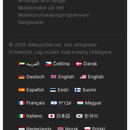
AI-sanger som synger
Musikkmaker på nett
Musikkproduksjonsprogramvare
Sangskaper
© 2025 AIMusicGen.net. Alle rettigheter
forbeholdt. Lag musikk med kunstig intelligens.
العربية
Čeština
Dansk
Deutsch
English
English
Español
Eesti
Suomi
Français
עברית
Magyar
Italiano
日本語
한국어
Nederlands
Norsk
Polski