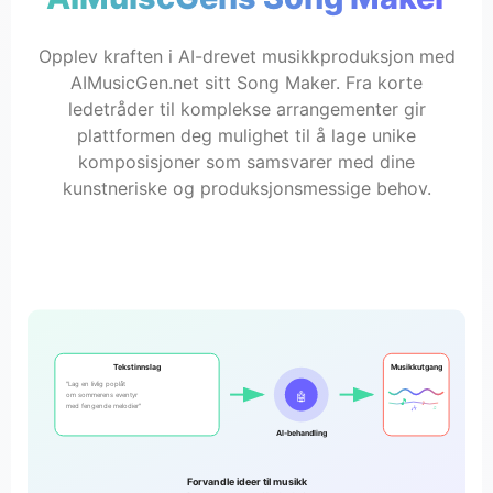
Opplev kraften i AI-drevet musikkproduksjon med
AIMusicGen.net sitt Song Maker. Fra korte
ledetråder til komplekse arrangementer gir
plattformen deg mulighet til å lage unike
komposisjoner som samsvarer med dine
kunstneriske og produksjonsmessige behov.
Tekstinnslag
Musikkutgang
"Lag en livlig poplåt
🤖
om sommerens eventyr
🎵
♪
med fengende melodier"
🎶
♫
AI-behandling
Forvandle ideer til musikk