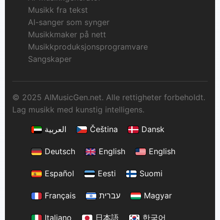
Musikk fra tekst
AI-sanger som synger
Musikkmaker på nett
Musikkproduksjonsprogramvare
Sangskaper
© 2025 AIMusicGen.net. Alle rettigheter forbeholdt.
Lag musikk med kunstig intelligens.
العربية
Čeština
Dansk
Deutsch
English
English
Español
Eesti
Suomi
Français
עברית
Magyar
Italiano
日本語
한국어