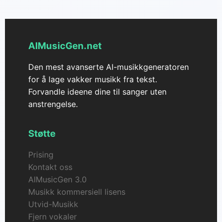
varianter av dine musikalske ideer effektivt.
AIMusicGen.net
Den mest avanserte AI-musikkgeneratoren
for å lage vakker musikk fra tekst.
Forvandle ideene dine til sanger uten
anstrengelse.
Støtte
Prising
Kontakt oss
AIMusicGen 3.0
Musikk kommersiell lisens
Utvid-Musikk
Fjern vokaler