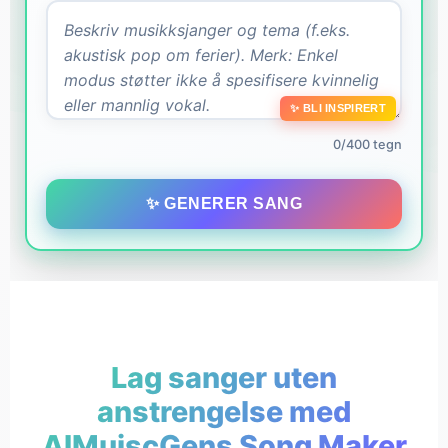
✨ BLI INSPIRERT
0/400 tegn
✨ GENERER SANG
Lag sanger uten
anstrengelse med
AIMuiscGens Song Maker