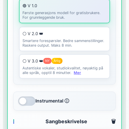
🟣 V 1.0
Første generasjons modell for gratisbrukere.
For grunnleggende bruk.
⚪ V 2.0 👑
Smartere forespørsler. Bedre sammenstillinger.
Raskere output. Maks 8 min.
⚪ V 3.0 👑
NY
Årlig
Autentiske vokaler, studiokvalitet, nøyaktig på
alle språk, opptil 8 minutter.
Mer
Instrumental ⓘ
Sangbeskrivelse
🗑️