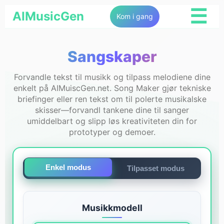
☰
AIMusicGen
Kom i gang
Sangskaper
Forvandle tekst til musikk og tilpass melodiene dine
enkelt på AIMuiscGen.net. Song Maker gjør tekniske
briefinger eller ren tekst om til polerte musikalske
skisser—forvandl tankene dine til sanger
umiddelbart og slipp løs kreativiteten din for
prototyper og demoer.
Enkel modus
Tilpasset modus
Musikkmodell