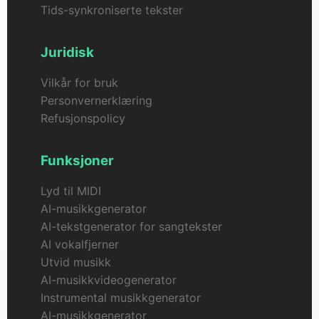
Tids-synkroniserte tekster
Juridisk
Vilkår for bruk
Personvernerklæring
Refusjonspolicy
Funksjoner
Lyd til MIDI
AI-musikkgenerator
AI-tekstgenerator for sangtekster
AI vokalfjerner
Utvid musikk
AI-musikkvideogenerator
Instrumental musikkgenerator
AI-musikkgenerator