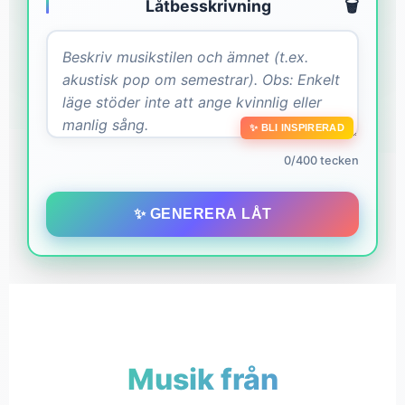
Låtbesskrivning
🗑️
✨ BLI INSPIRERAD
0/400 tecken
✨ GENERERA LÅT
Musik från