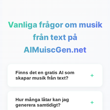
Vanliga frågor om musik
från text på
AIMuiscGen.net
Finns det en gratis AI som
+
skapar musik från text?
Absolut. Du kan välja att skapa låtar med
sångtexter eller enbart instrumentala versioner
Hur många låtar kan jag
+
med vår kostnadsfria Music from Text-generator.
generera samtidigt?
Vår AI-teknik omvandlar din text till vacker musik