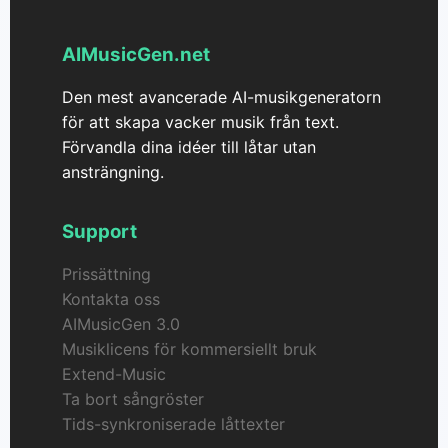
och plattformar, vilket gör det enkelt att använda
din musik där du behöver den.
AIMusicGen.net
Den mest avancerade AI-musikgeneratorn
för att skapa vacker musik från text.
Förvandla dina idéer till låtar utan
ansträngning.
Support
Prissättning
Kontakta oss
AIMusicGen 3.0
Musiklicens för kommersiellt bruk
Extend-Music
Ta bort sångröster
Tids-synkroniserade låttexter