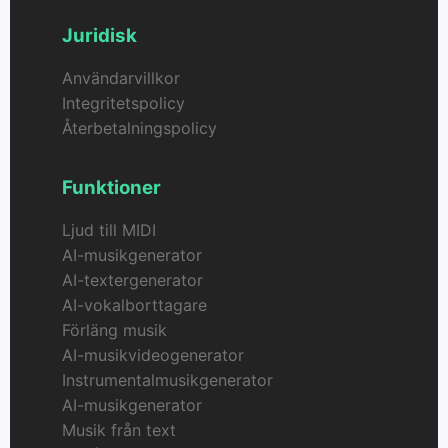
Juridisk
Användarvillkor
Integritetspolicy
Återbetalningspolicy
Funktioner
Ljud till MIDI
AI-musikgenerator
AI-textergenerator
AI-vokalborttagare
Förläng musik
AI-musikvideogenerator
Instrumentalmusikgenerator
AI-musikgenerator
Musik från text