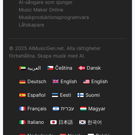
AI-sångare som sjunger
Music Maker Online
Musikproduktionsprogramvara
Låtskapare
© 2025 AIMusicGen.net. Alla rättigheter
förbehållna. Skapa musik med AI.
العربية
Čeština
Dansk
Deutsch
English
English
Español
Eesti
Suomi
Français
עברית
Magyar
Italiano
日本語
한국어