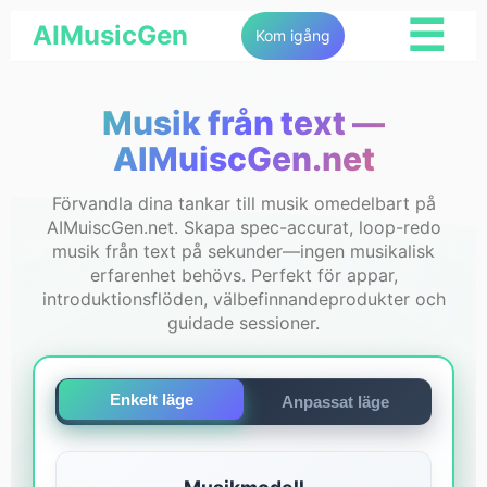
☰
AIMusicGen
Kom igång
Musik från text —
AIMuiscGen.net
Förvandla dina tankar till musik omedelbart på
AIMuiscGen.net. Skapa spec-accurat, loop-redo
musik från text på sekunder—ingen musikalisk
erfarenhet behövs. Perfekt för appar,
introduktionsflöden, välbefinnandeprodukter och
guidade sessioner.
Enkelt läge
Anpassat läge