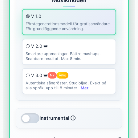
Musikmodell
🟣 V 1.0
Förstegenerationsmodell för gratisanvändare.
För grundläggande användning.
⚪ V 2.0 👑
Smartare uppmaningar. Bättre mashups.
Snabbare resultat. Max 8 min.
⚪ V 3.0 👑
NY
Årlig
Autentiska sångröster, Studioljud, Exakt på
alla språk, upp till 8 minuter.
Mer
Instrumental ⓘ