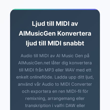
kvantisering och ta bort extra noter för att
polera den slutliga MIDI-filen.
Ljud till MIDI av
AIMusicGen Konvertera
ljud till MIDI snabbt
Audio till MIDI av AI Music Gen på
AIMusicGen.net låter dig konvertera
till MIDI från MP3 eller WAV med ett
enkelt onlineflöde. Ladda upp ditt ljud,
använd vår Audio to MIDI Converter
och exportera en ren MIDI-fil för
remixning, arrangemang eller
transkription i valfri DAW eller