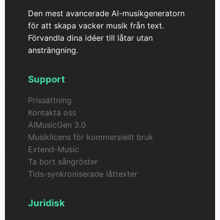
Den mest avancerade AI-musikgeneratorn
för att skapa vacker musik från text.
Förvandla dina idéer till låtar utan
ansträngning.
Support
Prissättning
Kontakta oss
AIMusicGen 3.0
Musiklicens för kommersiellt bruk
Extend-Music
Ta bort sångröster
Tids-synkroniserade låttexter
Juridisk