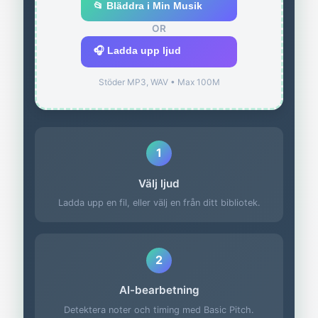
📂 Bläddra i Min Musik
OR
🎧 Ladda upp ljud
Stöder MP3, WAV • Max 100M
1
Välj ljud
Ladda upp en fil, eller välj en från ditt bibliotek.
2
AI-bearbetning
Detektera noter och timing med Basic Pitch.