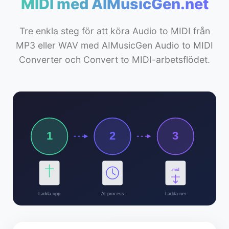
MIDI med AIMusicGen.net
Tre enkla steg för att köra Audio to MIDI från
MP3 eller WAV med AIMusicGen Audio to MIDI
Converter och Convert to MIDI-arbetsflödet.
1
2
3
.mid
Ladda upp
AI-process
Ladda ner