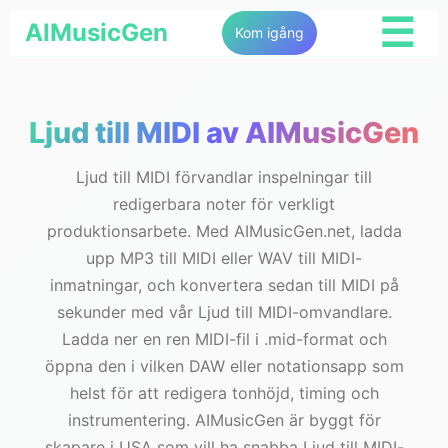
☰
AIMusicGen
Kom igång
Ljud till MIDI av AIMusicGen
Ljud till MIDI förvandlar inspelningar till
redigerbara noter för verkligt
produktionsarbete. Med AIMusicGen.net, ladda
upp MP3 till MIDI eller WAV till MIDI-
inmatningar, och konvertera sedan till MIDI på
sekunder med vår Ljud till MIDI-omvandlare.
Ladda ner en ren MIDI-fil i .mid-format och
öppna den i vilken DAW eller notationsapp som
helst för att redigera tonhöjd, timing och
instrumentering. AIMusicGen är byggt för
skapare i USA som vill ha snabba Ljud till MIDI-