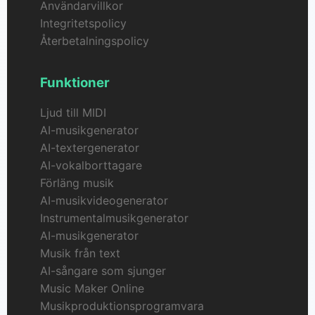
Användarvillkor
Integritetspolicy
Återbetalningspolicy
Funktioner
Ljud till MIDI
AI-musikgenerator
AI-textergenerator
AI-vokalborttagare
Förläng musik
AI-musikvideogenerator
Instrumentalmusikgenerator
AI-musikgenerator
Musik från text
AI-sångare som sjunger
Music Maker Online
Musikproduktionsprogramvara