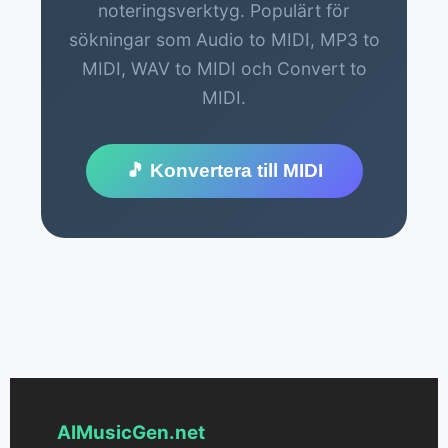
noteringsverktyg. Populärt för
sökningar som Audio to MIDI, MP3 to
MIDI, WAV to MIDI och Convert to
MIDI.
🎵 Konvertera till MIDI
AIMusicGen.net