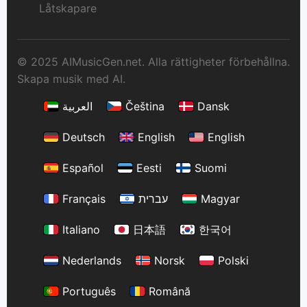
Låtskapare
© 2025 AIMusicGen.net. Alla rättigheter förbehållna.
Skapa musik med AI.
العربية
Čeština
Dansk
Deutsch
English
English
Español
Eesti
Suomi
Français
עברית
Magyar
Italiano
日本語
한국어
Nederlands
Norsk
Polski
Português
Română