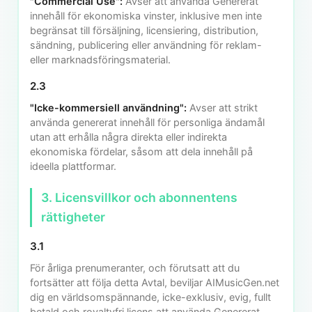
"Commercial Use":
Avser att använda Genererat
innehåll för ekonomiska vinster, inklusive men inte
begränsat till försäljning, licensiering, distribution,
sändning, publicering eller användning för reklam-
eller marknadsföringsmaterial.
2.3
"Icke-kommersiell användning":
Avser att strikt
använda genererat innehåll för personliga ändamål
utan att erhålla några direkta eller indirekta
ekonomiska fördelar, såsom att dela innehåll på
ideella plattformar.
3. Licensvillkor och abonnentens
rättigheter
3.1
För årliga prenumeranter, och förutsatt att du
fortsätter att följa detta Avtal, beviljar AIMusicGen.net
dig en världsomspännande, icke-exklusiv, evig, fullt
betald och royaltyfri licens att använda Genererat