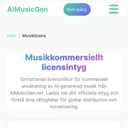
☰
AIMusicGen
Kom igång
Hem
/
Musiklicens
Musikkommersiellt
licensintyg
Omfattande licensvillkor för kommersiell
användning av AI-genererad musik från
AIMusicGen.net. Ladda ner ditt officiella intyg och
förstå dina rättigheter för global distribution och
monetisering.