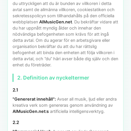
du uttryckligen att du är bunden av villkoren i detta
avtal samt de allmänna villkoren, cookiestatiken och
sekretesspolicyn som tillhandahålls på den officiella
webbplatsen
AIMusicGen.net
. Du bekräftar vidare att
du har uppnått myndig ålder och innehar den
nödvändiga befogenheten som krävs för att ingå
detta avtal. Om du agerar för en arbetsgivare eller
organisation bekräftar du att du har rättslig
befogenhet att binda den enheten att följa villkoren i
detta avtal, och ”du” häri avser både dig själv och den
enhet du företräder.
2. Definition av nyckeltermer
2.1
"Genererat innehåll":
Avser all musik, ljud eller andra
kreativa verk som genereras genom användning av
AIMusicGen.net:s
artificiella intelligensverktyg.
2.2