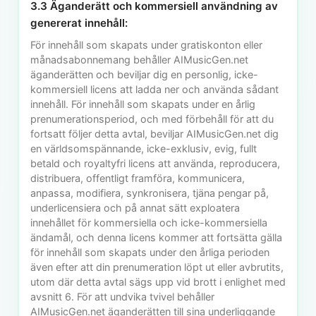
3.3 Äganderätt och kommersiell användning av
genererat innehåll:
För innehåll som skapats under gratiskonton eller
månadsabonnemang behåller AIMusicGen.net
äganderätten och beviljar dig en personlig, icke-
kommersiell licens att ladda ner och använda sådant
innehåll. För innehåll som skapats under en årlig
prenumerationsperiod, och med förbehåll för att du
fortsatt följer detta avtal, beviljar AIMusicGen.net dig
en världsomspännande, icke-exklusiv, evig, fullt
betald och royaltyfri licens att använda, reproducera,
distribuera, offentligt framföra, kommunicera,
anpassa, modifiera, synkronisera, tjäna pengar på,
underlicensiera och på annat sätt exploatera
innehållet för kommersiella och icke-kommersiella
ändamål, och denna licens kommer att fortsätta gälla
för innehåll som skapats under den årliga perioden
även efter att din prenumeration löpt ut eller avbrutits,
utom där detta avtal sägs upp vid brott i enlighet med
avsnitt 6. För att undvika tvivel behåller
AIMusicGen.net äganderätten till sina underliggande