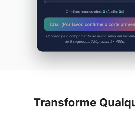
Créditos necessários:
0
(Áudio:
0
s)
Criar (Por favor, confirme o corte primei
Cobrado pelo comprimento do áudio salvo em increm
de 5 segundos. 720p custa 2× 480p.
Transforme Qualqu