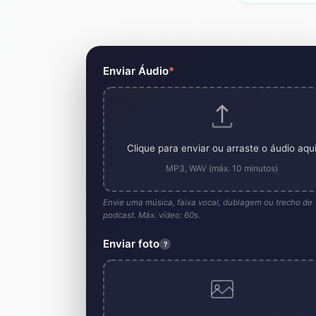
Ferramenta Geradora de Video
Enviar Áudio
*
Clique para enviar ou arraste o áudio aqu
MP3, WAV (máx. 10 minutos)
Envie uma música, faixa vocal, dublagem ou trecho de
podcast. Máx. vídeo: 60s.
Enviar foto
?