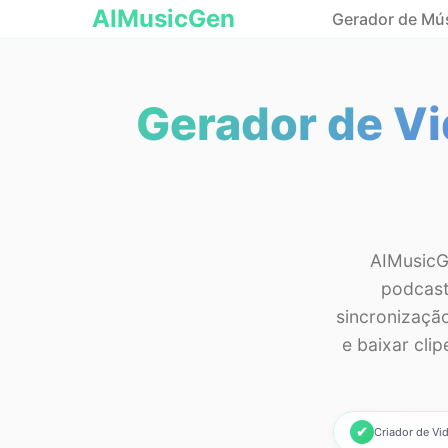
AIMusicGen
Gerador de Mús
Gerador de Vi
AIMusicGe
podcast
sincronização
e baixar cli
✔
Criador de Vi