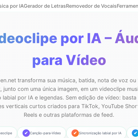
ica por IA
Gerador de Letras
Removedor de Vocais
Ferramen
deoclipe por IA – Áu
para Vídeo
n.net transforma sua música, batida, nota de voz ou
, junto com uma única imagem, em um videoclipe mus
 labial por IA e legendas. Sem edição de vídeo: basta 
pes verticais curtos criados para TikTok, YouTube Shor
Reels e outras plataformas de feed.
✔
✔
✔
deoclipe
Canção-para-Vídeo
Sincronização labial por IA