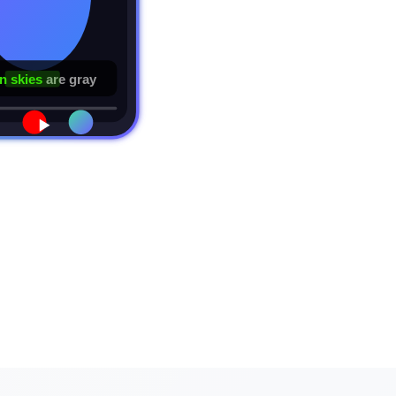
 skies
are gray