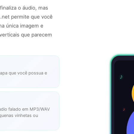
finaliza o áudio, mas
.net permite que você
uma única imagem e
verticais que parecem
 capa que você possua e
♪
♪
 áudio falado em MP3/WAV
quenas vinhetas ou