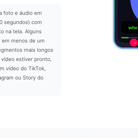
a foto e áudio em
 60 segundos) com
when
to na tela. Alguns
os em menos de um
♪
segmentos mais longos
ídeo estiver pronto,
m vídeo do TikTok,
agram ou Story do