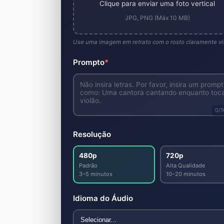
Clique para enviar uma foto vertical
JPG, PNG (Máx 10 MB)
Use uma imagem em retrato com o rosto claramente vis
Prompto
*
0
/
Resolução
480p
720p
Padrão
Alta Qualidade
3–5 minutos
10–20 minutos
Idioma do Áudio