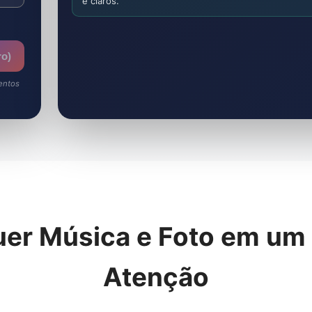
e claros.
ro)
entos
er Música e Foto em um
Atenção