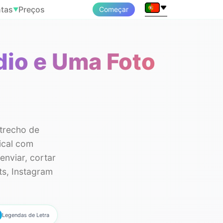
tas
Preços
Começar
▼
dio e Uma Foto
 trecho de
ical com
enviar, cortar
ts, Instagram
Legendas de Letra