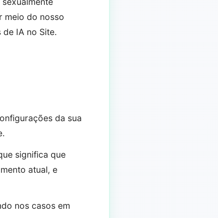
u, sexualmente
or meio do nosso
de IA no Site.
onfigurações da sua
e.
ue significa que
mento atual, e
indo nos casos em