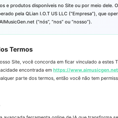
os e produtos disponíveis no Site ou por meio dele. O
erado pela QLian I.O.T US LLC (”Empresa”), que oper
IMusicGen.net (”nós”, ”nos” ou ”nosso”).
 dos Termos
osso Site, você concorda em ficar vinculado a estes T
ivacidade encontrada em
https://www.aimusicgen.net
alquer parte dos termos, então você não tem permis
e
 avançada ferramenta online de IA que transforma se