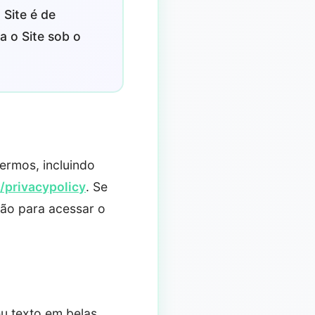
 Site é de
a o Site sob o
ermos, incluindo
/privacypolicy
. Se
são para acessar o
u texto em belas