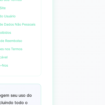
Site
do Usuário
 de Dados Não Pessoais
roibidos
ca de Reembolso
ções nos Termos
icável
e-Nos
egem seu uso do
ncluindo todo o