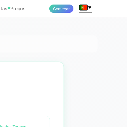
tas
Preços
Começar
▼
ção dos Termos