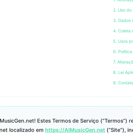
2. Uso do 
3. Dados 
4. Coleta
5. Usos p
6. Políti
7. Altera
8. Lei Apl
9. Contat
MusicGen.net! Estes Termos de Serviço (”Termos”) r
.net localizado em
https://AIMusicGen.net
(”Site”), i