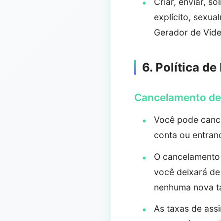
Criar, enviar, s
explícito, sexua
Gerador de Vide
6. Política d
Cancelamento de
Você pode cance
conta ou entran
O cancelamento 
você deixará de 
nenhuma nova ta
As taxas de ass