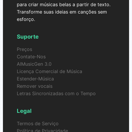
para criar músicas belas a partir de texto.
Transforme suas ideias em canções sem
esforço.
Suporte
Preços
Contate-Nos
AIMusicGen 3.0
Licença Comercial de Música
Estender-Música
Remover vocais
Letras Sincronizadas com o Tempo
Legal
Termos de Serviço
Política de Privacidade