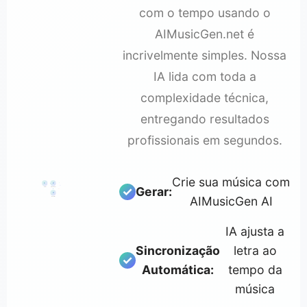
com o tempo usando o
AIMusicGen.net é
incrivelmente simples. Nossa
IA lida com toda a
complexidade técnica,
entregando resultados
profissionais em segundos.
Crie sua música com
1
2
♪
Gerar:
♫
Gerar
Sincronizar
♬
3
AIMusicGen AI
Exportar
IA ajusta a
Sincronização
letra ao
Automática:
tempo da
música