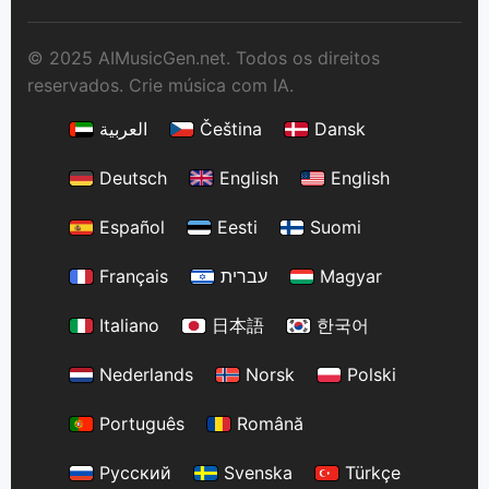
© 2025 AIMusicGen.net. Todos os direitos
reservados. Crie música com IA.
العربية
Čeština
Dansk
Deutsch
English
English
Español
Eesti
Suomi
Français
עברית
Magyar
Italiano
日本語
한국어
Nederlands
Norsk
Polski
Português
Română
Русский
Svenska
Türkçe