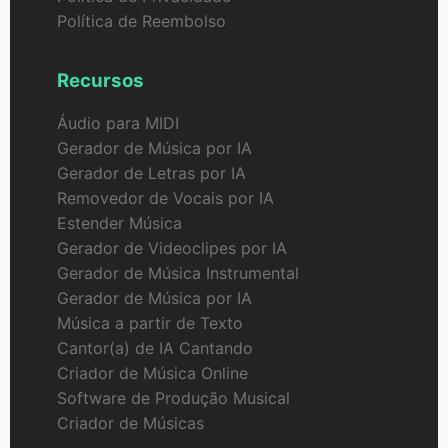
Política de Reembolso
Recursos
Áudio para MIDI
Gerador de Música por IA
Gerador de Letras por IA
Removedor de Vocais por IA
Estender Música
Gerador de Videoclipes por IA
Gerador de Música Instrumental
Gerador de Música por IA
Música a partir de Texto
Cantor(a) de IA Cantando
Criador de Música Online
Software de Produção Musical
Criador de Músicas