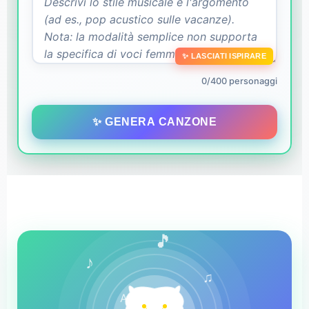
✨ LASCIATI ISPIRARE
0/400 personaggi
✨ GENERA CANZONE
🎵
♪
♫
AI