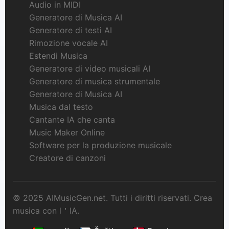
Audio in MIDI
Generatore di Musica AI
Generatore di testi AI
Rimozione vocale AI
Estendi Musica
Generatore di video musicali AI
Generatore di musica strumentale
Generatore di Musica AI
Musica dal testo
Cantante IA che canta
Music Maker Online
Software per la produzione musicale
Creatore di canzoni
© 2025 AIMusicGen.net. Tutti i diritti riservati. Crea
musica con l＇IA.