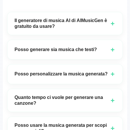
Il generatore di musica AI di AIMusicGen è
+
gratuito da usare?
Sì,
il generatore di musica AI di AIMusicGen's
è
completamente gratuito e non è necessario creare
+
Posso generare sia musica che testi?
un account per iniziare a utilizzarlo.
Assolutamente! Puoi generare sia musica che testi
con
AIMusicGen
, oppure scegliere di creare tracce
+
Posso personalizzare la musica generata?
strumentali se preferisci.
Sì, puoi modificare il testo, la melodia, il tempo e
altro ancora per fare in modo che la canzone
Quanto tempo ci vuole per generare una
+
corrisponda esattamente alla tua visione.
canzone?
Le canzoni vengono generate in pochi secondi,
permettendoti di sperimentare rapidamente e
Posso usare la musica generata per scopi
+
produrre musica in tempo reale.