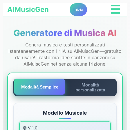
☰
AIMusicGen
Inizia
Generatore di Musica AI
Genera musica e testi personalizzati
istantaneamente con l＇IA su AIMuiscGen—gratuito
da usare! Trasforma idee scritte in canzoni su
AIMuiscGen.net senza alcuna frizione.
Modalità
Modalità Semplice
personalizzata
Modello Musicale
🟣 V 1.0