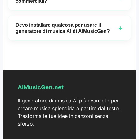
commerciali?
Sì, la musica generata da
AIMusicGen
è libera da
usare sia per scopi personali che commerciali,
Devo installare qualcosa per usare il
+
senza alcuna tassa di licenza.
generatore di musica AI di AIMusicGen?
Non è necessaria alcuna installazione! Puoi
accedere a
AIMusicGen
direttamente nel tuo
browser e iniziare a creare musica all'istante.
AIMusicGen.net
Il generatore di musica AI più avanzato per
creare musica splendida a partire dal testo.
Trasforma le tue idee in canzoni senza
sforzo.