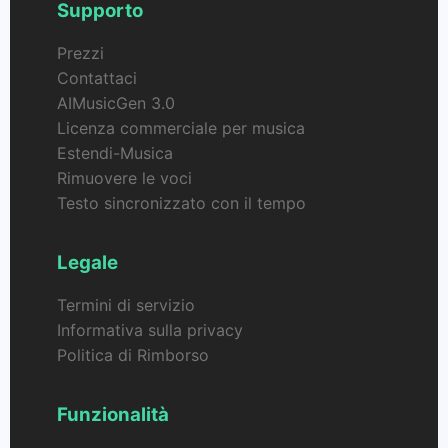
Supporto
Prezzi
Contattaci
AIMusicGen 3.0
Licenza commerciale per musica
Estendi-Musica
Rimuovere le voci
Testo sincronizzato con il tempo
Legale
Termini di servizio
Informativa sulla privacy
Politica di Rimborso
Funzionalità