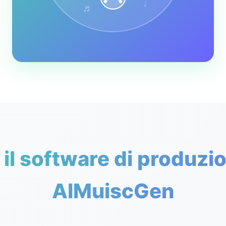
♩
♬
il software di produzi
AIMuiscGen