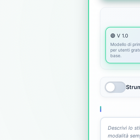
🟣 V 1.0
Modello di pr
per utenti grat
base.
Stru