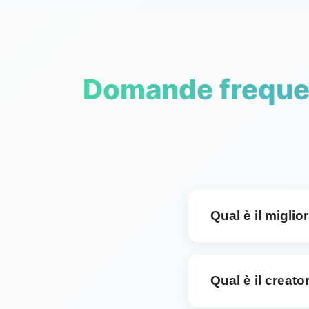
Domande frequen
Qual è il migli
Il miglior software per 
preferite. Se cerchi st
Qual è il creat
Live, FL Studio, Logic 
Tuttavia, se desideri u