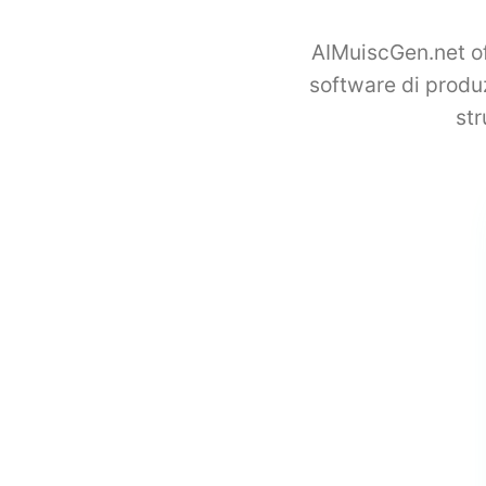
AIMuiscGen.net off
software di produ
str