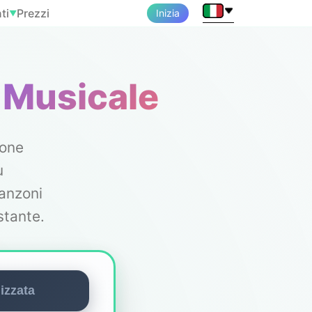
ti
Prezzi
Inizia
▼
 Musicale
ione
u
anzoni
stante.
izzata