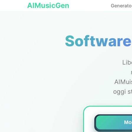
AIMusicGen
Generator
Software
Lib
AIMui
oggi s
Mo