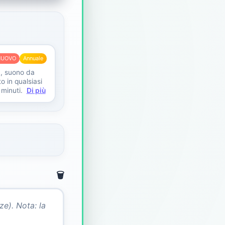
NUOVO
Annuale
, suono da
o in qualsiasi
 minuti.
Di più
🗑️