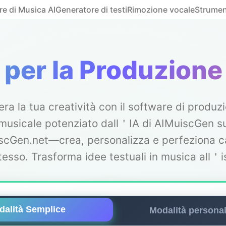
e di Musica AI
Generatore di testi
Rimozione vocale
Strumen
 per la Produzione
era la tua creatività con il software di produz
musicale potenziato dall＇IA di AIMuiscGen s
scGen.net—crea, personalizza e perfeziona c
tesso. Trasforma idee testuali in musica all＇i
dalità Semplice
Modalità personal