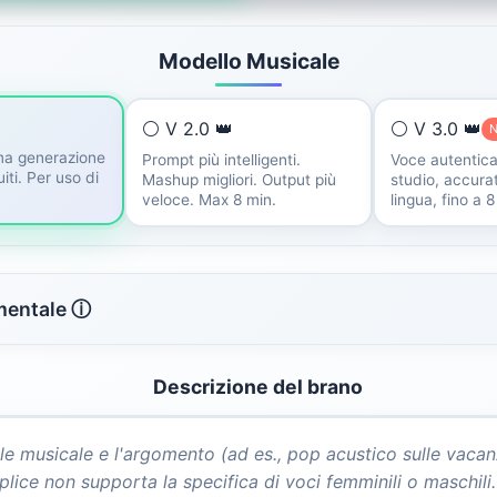
Modello Musicale
⚪ V 2.0 👑
⚪ V 3.0 👑
ima generazione
Prompt più intelligenti.
Voce autentica
uiti. Per uso di
Mashup migliori. Output più
studio, accurat
veloce. Max 8 min.
lingua, fino a 8
mentale ⓘ
Descrizione del brano