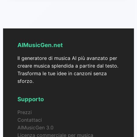
Sì, Song Maker di AIMusicGen può generare più
brani contemporaneamente per un'esperienza
ottimizzata. Questa funzione ti permette di
esplorare in modo efficiente diverse varianti delle
tue idee musicali.
AIMusicGen.net
Il generatore di musica AI più avanzato per
creare musica splendida a partire dal testo.
Trasforma le tue idee in canzoni senza
sforzo.
Supporto
Prezzi
Contattaci
AIMusicGen 3.0
Licenza commerciale per musica