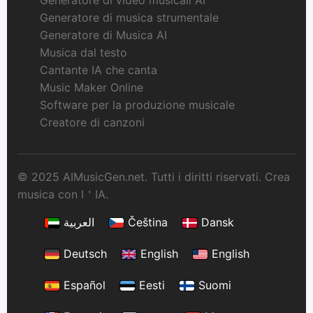
Generatore di video musicali AI
Generatore di musica strumentale
Generatore di Musica AI
Musica dal testo
Cantante IA che canta
Music Maker Online
Software per la produzione musicale
Creatore di canzoni
© 2025 AIMusicGen.net. Tutti i diritti riservati. Crea
musica con l＇IA.
العربية
Čeština
Dansk
Deutsch
English
English
Español
Eesti
Suomi