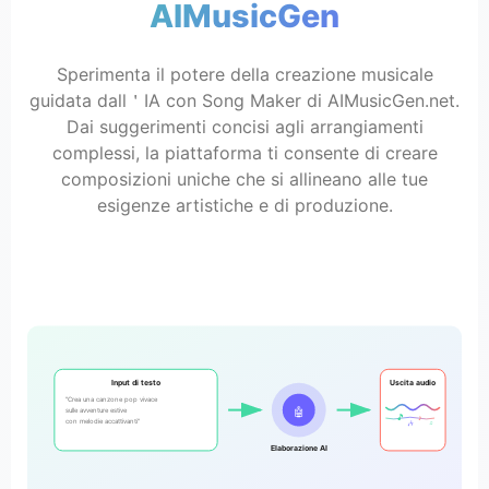
AIMusicGen
Sperimenta il potere della creazione musicale
guidata dall＇IA con Song Maker di AIMusicGen.net.
Dai suggerimenti concisi agli arrangiamenti
complessi, la piattaforma ti consente di creare
composizioni uniche che si allineano alle tue
esigenze artistiche e di produzione.
Input di testo
Uscita audio
"Crea una canzone pop vivace
🤖
sulle avventure estive
🎵
♪
con melodie accattivanti"
🎶
♫
Elaborazione AI