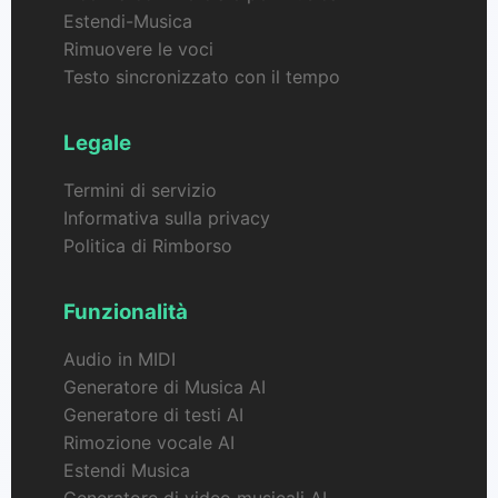
Estendi-Musica
Rimuovere le voci
Testo sincronizzato con il tempo
Legale
Termini di servizio
Informativa sulla privacy
Politica di Rimborso
Funzionalità
Audio in MIDI
Generatore di Musica AI
Generatore di testi AI
Rimozione vocale AI
Estendi Musica