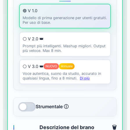
🟣 V 1.0
Modello di prima generazione per utenti gratuiti.
Per uso di base.
⚪ V 2.0 👑
Prompt più intelligenti. Mashup migliori. Output
più veloce. Max 8 min.
⚪ V 3.0 👑
NUOVO
Annuale
Voce autentica, suono da studio, accurato in
qualsiasi lingua, fino a 8 minuti.
Di più
Strumentale ⓘ
Descrizione del brano
🗑️