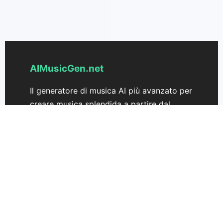
AIMusicGen.net
Il generatore di musica AI più avanzato per
creare musica splendida a partire dal
testo. Trasforma le tue idee in canzoni
senza sforzo.
Supporto
Prezzi
Contattaci
AIMusicGen 3.0