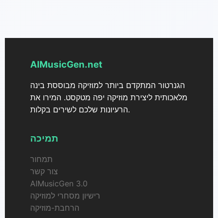
כגון MP3 ו-WAV. פורמטים אלה מבטיחים תאימות עם כל
נגני המוזיקה העיקריים, תוכנות עריכה ופלטפורמות, מה
שמקל על השימוש במוזיקה שלך בכל מקום שתזדקק לה.
AIMusicGen.net
הגנרטור המתקדם ביותר למוזיקה מבוססת בינה
מלאכותית ליצירת מוזיקה יפה מטקסט. המירו את
הרעיונות שלכם לשירים בקלות.
תמיכה
תמחור
צור קשר
AIMusicGen 3.0
רישיון מסחרי למוזיקה
הרחבת-מוזיקה