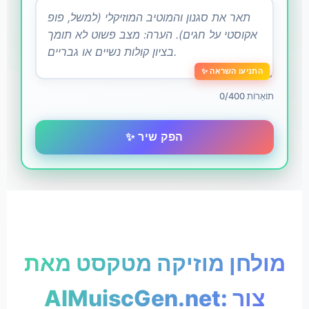
✨ התניעו השראה
0/400 תוֹאֵרוֹת
✨ הפק שיר
מולחן מוזיקה מטקסט מאת
AIMuiscGen.net: צור