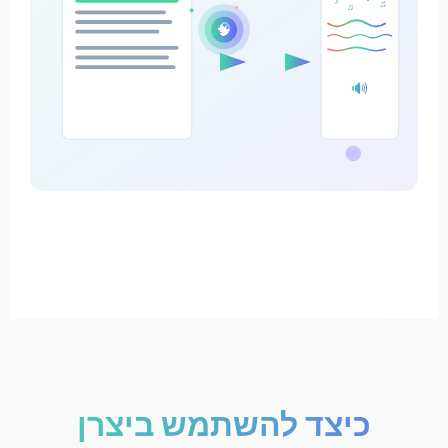
♪
♫
♫
🧠
🔊
כיצד להשתמש ביצרן