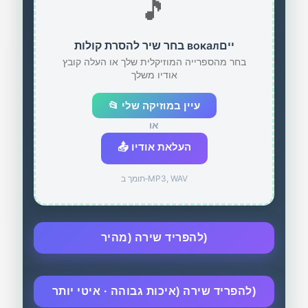
🎵
בחר שיר להסרת קולות вокалיים
בחר מהספרייה המוזיקלית שלך או העלה קובץ
אודיו משלך
📂 עיין במוזיקה שלי
או
📤 העלאת אודיו
תומך ב‑MP3, WAV
להפריד שירה (מהיר)
להפריד שירה (איכות גבוהה · איטי יותר)