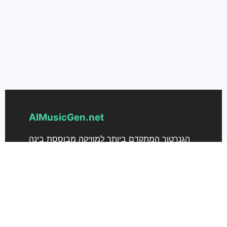
AIMusicGen.net
הגנרטור המתקדם ביותר למוזיקה מבוססת בינה
מלאכותית ליצירת מוזיקה יפה מטקסט. המירו את
הרעיונות שלכם לשירים בקלות.
תמיכה
תמחור