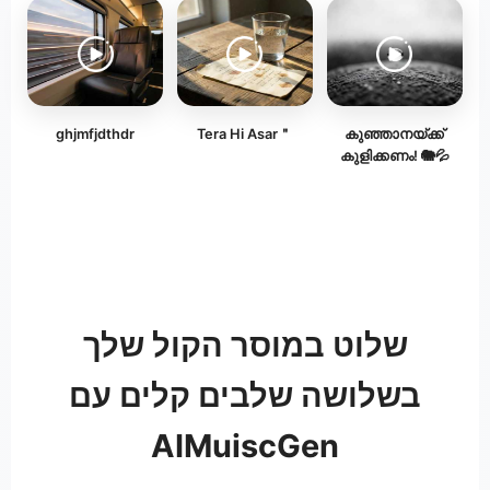
ghjmfjdthdr
Tera Hi Asar＂
കുഞ്ഞാനയ്ക്ക്
കുളിക്കണം! 🐘💦
שלוט במוסר הקול שלך
בשלושה שלבים קלים עם
AIMuiscGen