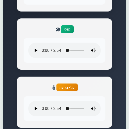
🎤
קולי
🎸
כלי נגינה