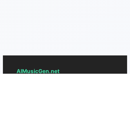
AIMusicGen.net
הגנרטור המתקדם ביותר למוזיקה מבוססת בינה
מלאכותית ליצירת מוזיקה יפה מטקסט. המירו את
הרעיונות שלכם לשירים בקלות.
תמיכה
תמחור