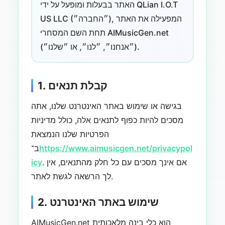
האתר בבעלות ומופעל על ידי QLian I.O.T
US LLC (״החברה״), המפעילה את האתר
תחת השם המסחרי AIMusicGen.net
(״אנחנו״, ״לנו״, או ״שלנו״).
1. קבלת תנאים
בגישה או שימוש באתר האינטרנט שלנו, אתה
מסכים להיות כפוף לתנאים אלה, כולל מדיניות
הפרטיות שלנו הנמצאת
https://www.aimusicgen.net/privacypol
ב־
. אם אינך מסכים עם כל חלק מהתנאים, אין
icy
לך הרשאה לגשת לאתר.
2. שימוש באתר האינטרנט
AIMusicGen.net הוא כלי בינה מלאכותית