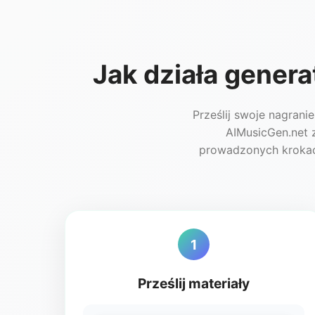
Jak działa gener
Prześlij swoje nagrani
AIMusicGen.net z
prowadzonych krokach
1
Prześlij materiały