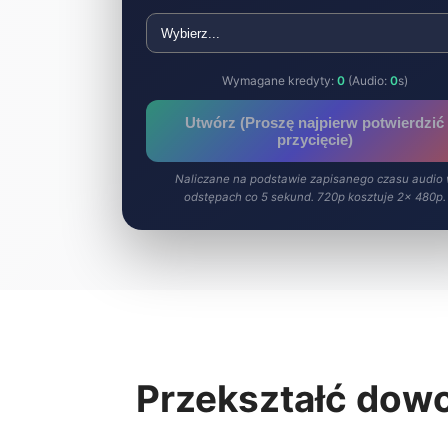
Wymagane kredyty:
0
(Audio:
0
s)
Utwórz (Proszę najpierw potwierdzić
przycięcie)
Naliczane na podstawie zapisanego czasu audio
odstępach co 5 sekund. 720p kosztuje 2× 480p.
Przekształć dowo