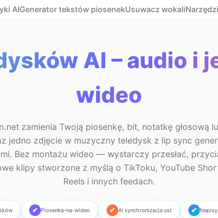
ki AI
Generator tekstów piosenek
Usuwacz wokali
Narzędz
dysków AI – audio i j
wideo
.net zamienia Twoją piosenkę, bit, notatkę głosową l
z jedno zdjęcie w muzyczny teledysk z lip sync gen
ami. Bez montażu wideo — wystarczy przesłać, przyci
owe klipy stworzone z myślą o TikToku, YouTube Shor
Reels i innych feedach.
✔
✔
✔
ysków
Piosenka-na-wideo
AI synchronizacja ust
Napisy