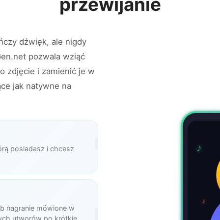
przewijanie
czy dźwięk, ale nigdy
Gen.net pozwala wziąć
 zdjęcie i zamienić je w
ce jak natywne na
♪
tórą posiadasz i chcesz
♪
lub nagranie mówione w
ch utworów po krótkie