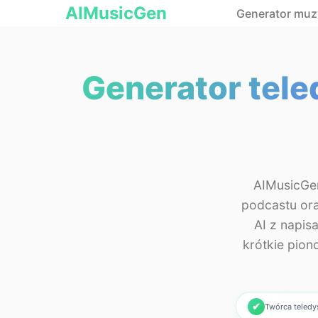
AIMusicGen
Generator muzy
Generator tele
AIMusicGen
podcastu ora
AI z napis
krótkie pion
✔
Twórca teled