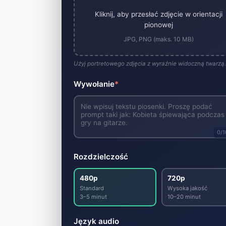
Kliknij, aby przesłać zdjęcie w orientacji
pionowej
JPG, PNG (maks. 10 MB)
Użyj portretowego zdjęcia z wyraźnie widoczną twarzą.
Wywołanie
*
0
/
Rozdzielczość
480p
720p
Standard
Wysoka jakość
3–5 minut
10–20 minut
Język audio