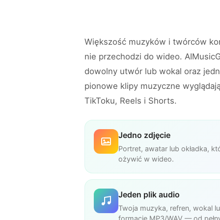
Większość muzyków i twórców koń
nie przechodzi do wideo. AIMusic
dowolny utwór lub wokal oraz jedno
pionowe klipy muzyczne wyglądają
TikToku, Reels i Shorts.
Jedno zdjęcie
Portret, awatar lub okładka, k
ożywić w wideo.
Jeden plik audio
Twoja muzyka, refren, wokal 
formacie MP3/WAV — od pełny