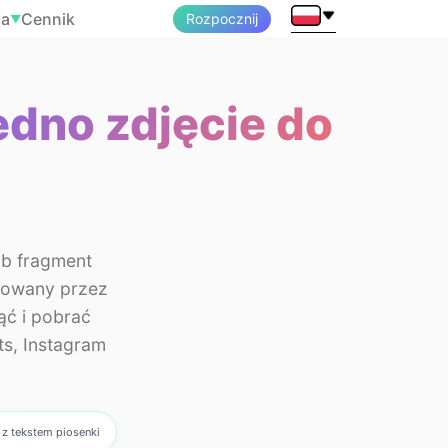
ia
Cennik
Rozpocznij
▼
edno zdjęcie do
ub fragment
erowany przez
ąć i pobrać
ts, Instagram
 z tekstem piosenki