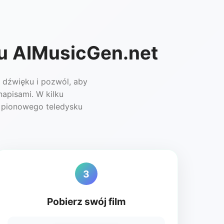
su AIMusicGen.net
d dźwięku i pozwól, aby
napisami. W kilku
o pionowego teledysku
3
Pobierz swój film