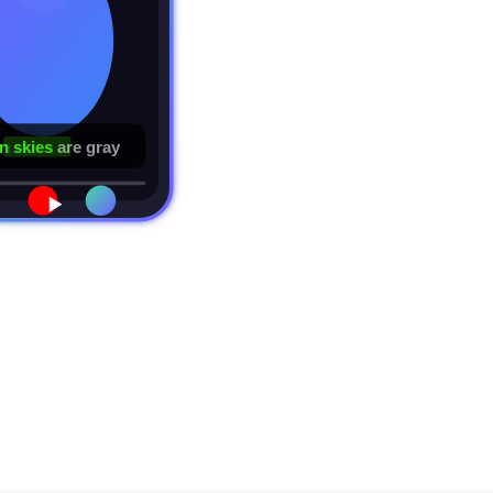
 skies
are gray