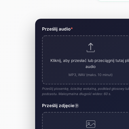
Narzędzie do generowania te
Prześlij audio
*
Kliknij, aby przesłać lub przeciągnij tutaj pl
audio
MP3, WAV (maks. 10 minut)
Prześlij piosenkę, ścieżkę wokalną, podkład głosowy lub
podcastu. Maksymalna długość wideo: 60 s.
Prześlij zdjęcie
?