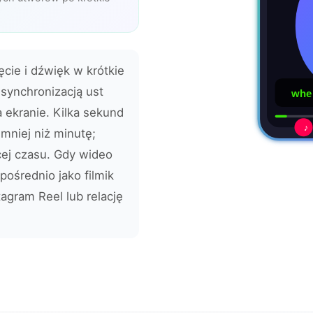
cie i dźwięk w krótkie
 synchronizacją ust
when
 ekranie. Kilka sekund
♪
mniej niż minutę;
cej czasu. Gdy wideo
pośrednio jako filmik
agram Reel lub relację