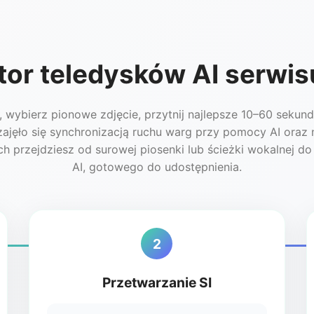
ator teledysków AI serwi
e, wybierz pionowe zdjęcie, przytnij najlepsze 10–60 sekun
ajęło się synchronizacją ruchu warg przy pomocy AI oraz 
 przejdziesz od surowej piosenki lub ścieżki wokalnej d
AI, gotowego do udostępnienia.
2
Przetwarzanie SI