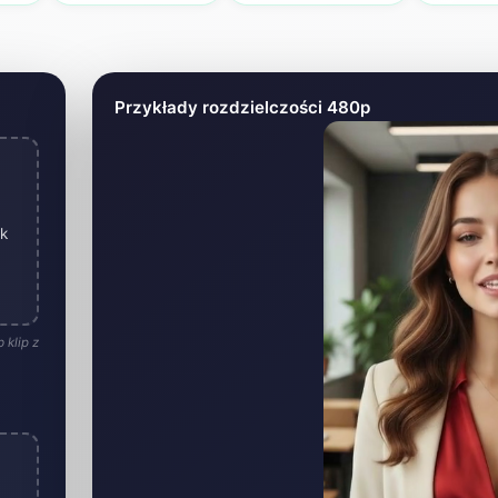
ledysków AI
Przykłady rozdzielczości 480p
ik
 klip z