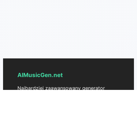
AIMusicGen.net
Najbardziej zaawansowany generator
muzyki AI do tworzenia pięknej muzyki z
tekstu. Przekształć swoje pomysły w
piosenki bez wysiłku.
Wsparcie