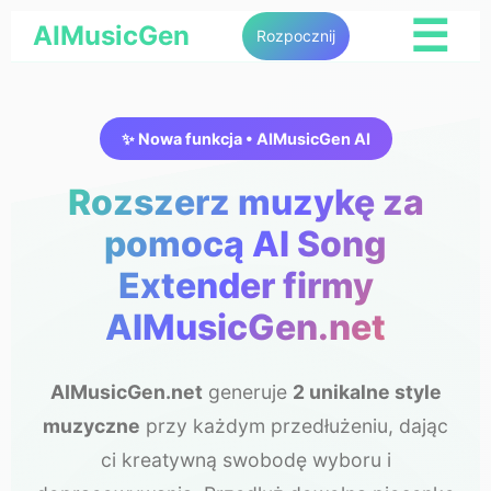
☰
AIMusicGen
Rozpocznij
✨ Nowa funkcja • AIMusicGen AI
Rozszerz muzykę za
pomocą AI Song
Extender firmy
AIMusicGen.net
AIMusicGen.net
generuje
2 unikalne style
muzyczne
przy każdym przedłużeniu, dając
ci kreatywną swobodę wyboru i