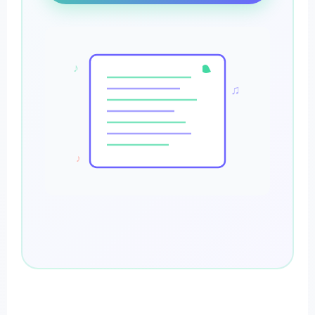
♪
♫
♪