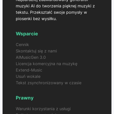
muzyki AI do tworzenia pięknej muzyki z
tekstu. Przekształć swoje pomysły w
piosenki bez wysiłku.
Wsparcie
Cennik
Skontaktuj się z nami
AIMusicGen 3.0
Licencja komercyjna na muzykę
Extend-Music
Usuń wokale
Tekst zsynchronizowany w czasie
Prawny
Warunki korzystania z usługi