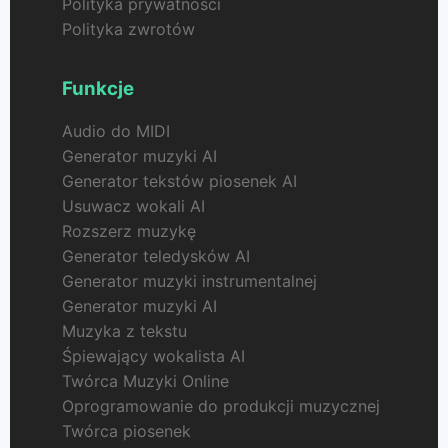
Polityka prywatności
Polityka zwrotów
Funkcje
Audio do MIDI
Generator muzyki AI
Generator tekstów piosenek AI
Usuwacz wokali AI
Rozszerz muzykę
Generator teledysków AI
Generator muzyki instrumentalnej
Generator muzyki AI
Muzyka z tekstu
Śpiewający wokalista AI
Twórca Muzyki Online
Oprogramowanie do produkcji muzycznej
Twórca piosenek