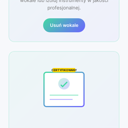
wokale lub izoluj instrumenty w jakości
profesjonalnej.
Usuń wokale
CERTYFIKOWANY