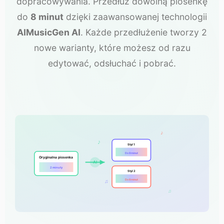
dopracowywania. Przedłuż dowolną piosenkę
do
8 minut
dzięki zaawansowanej technologii
AIMusicGen AI
. Każde przedłużenie tworzy 2
nowe warianty, które możesz od razu
edytować, odsłuchać i pobrać.
♪
♪
Styl 1
Do 8 minut
Oryginalna piosenka
AI
2 minuty
Styl 2
Do 8 minut
♫
♫