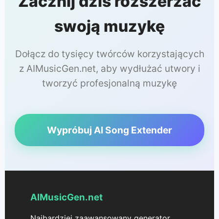
Zacznij dziś rozszerzać
swoją muzykę
Dołącz do tysięcy twórców korzystających
z AIMusicGen.net, aby wydłużać utwory i
tworzyć profesjonalną muzykę
Wypróbuj AI Song Extender
AIMusicGen.net
Najbardziej zaawansowany generator