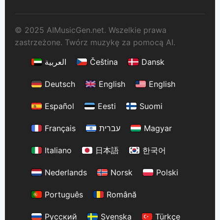
© 2025 AIMusicGen.net. Wszelkie prawa
zastrzeżone. Twórz muzykę za pomocą AI.
العربية
Čeština
Dansk
Deutsch
English
English
Español
Eesti
Suomi
Français
עברית
Magyar
Italiano
日本語
한국어
Nederlands
Norsk
Polski
Português
Română
Русский
Svenska
Türkçe