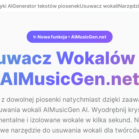
ki AI
Generator tekstów piosenek
Usuwacz wokali
Narzędz
✨ Nowa funkcja • AIMusicGen.net
suwacz Wokalów 
AIMusicGen.ne
 z dowolnej piosenki natychmiast dzięki za
uwania wokali AIMusicGen AI. Wyodrębnij krys
mentalne i izolowane wokale w kilka sekund. 
owe narzędzie do usuwania wokali dla twórcó