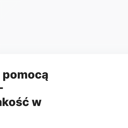
a pomocą
-
jakość w