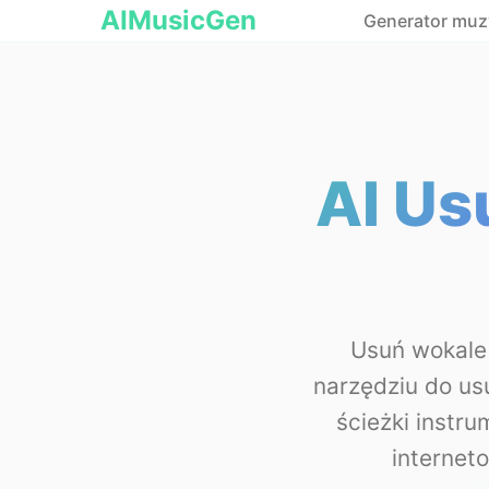
AIMusicGen
Generator muzy
AI U
Usuń wokale
narzędziu do us
ścieżki instru
internet