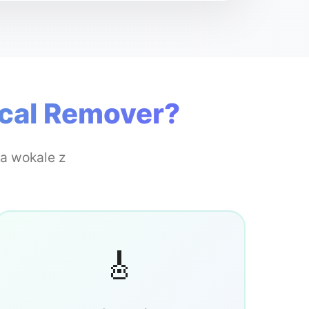
Brak wokalu
Tylko a capell
cal Remover?
a wokale z
🎸