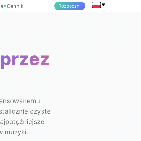
ia
Cennik
Rozpocznij
▼
przez
t
awansowanemu
talicznie czyste
Najpotężniejsze
w muzyki.