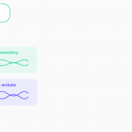
j
umentalny
o wokale