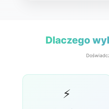
Dlaczego wy
Doświadcz
⚡