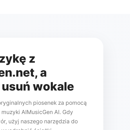
zykę z
n.net, a
 usuń wokale
 oryginalnych piosenek za pomocą
 muzyki AIMusicGen AI. Gdy
ór, użyj naszego narzędzia do