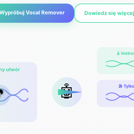
Wypróbuj Vocal Remover
Dowiedz się więce
🎸 Instr
ny utwór
🤖
🎤 Tylk
