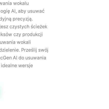
wania wokalu
ogię AI, aby usuwać
dyjną precyzją.
jesz czystych ścieżek
iksów czy produkcji
suwania wokali
zielenie. Prześlij swój
icGen AI do usuwania
 idealne wersje