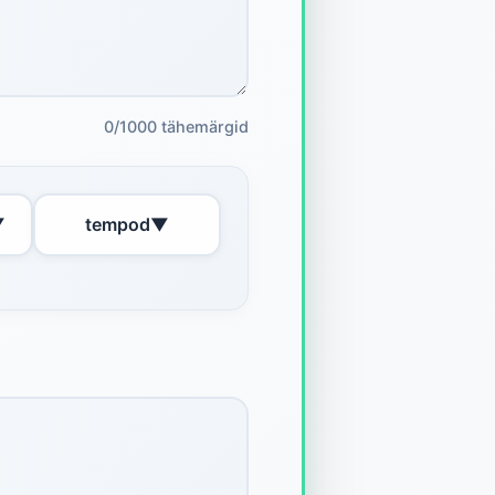
0/1000 tähemärgid
▼
tempod
▼