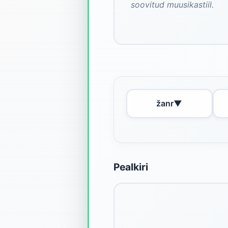
žanr
▼
Pealkiri