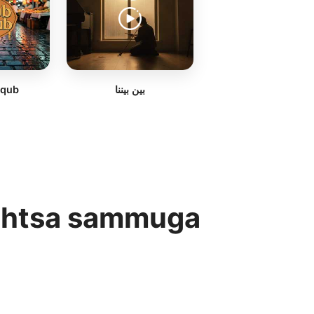
aqub
بين بيننا
 lihtsa sammuga