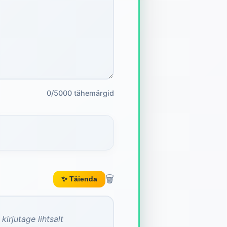
0/5000 tähemärgid
🗑️
✨ Täienda