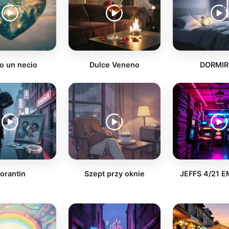
 un necio
Dulce Veneno
DORMIR
orantin
Szept przy oknie
JEFFS 4/21 