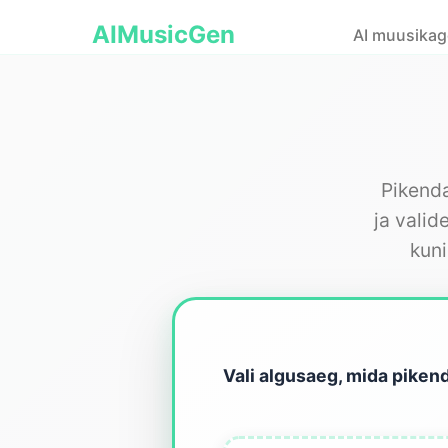
AIMusicGen
AI muusikag
Pikenda
ja valid
kuni
Vali algusaeg, mida piken