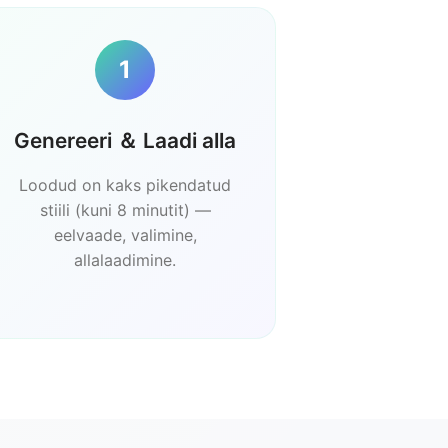
1
Genereeri ＆ Laadi alla
Loodud on kaks pikendatud
stiili (kuni 8 minutit) —
eelvaade, valimine,
allalaadimine.