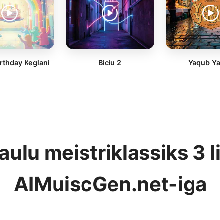
rthday Keglani
Biciu 2
Yaqub Y
aulu meistriklassiks 3
AIMuiscGen.net-iga