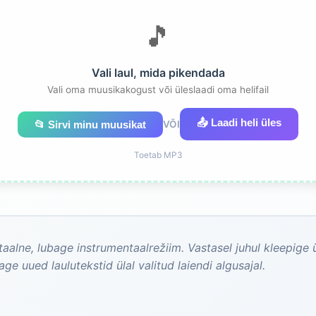
🎵
Vali laul, mida pikendada
Vali oma muusikakogust või üleslaadi oma helifail
📤 Laadi heli üles
📂 Sirvi minu muusikat
VÕI
Toetab MP3