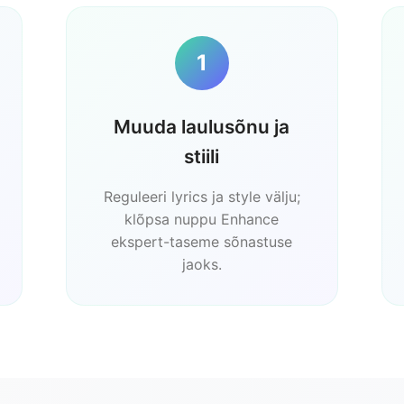
1
Muuda laulusõnu ja
stiili
Reguleeri lyrics ja style välju;
klõpsa nuppu Enhance
ekspert-taseme sõnastuse
jaoks.