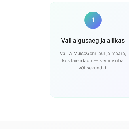
1
Vali algusaeg ja allikas
Vali AIMuiscGeni laul ja määra,
kus laiendada — kerimisriba
või sekundid.