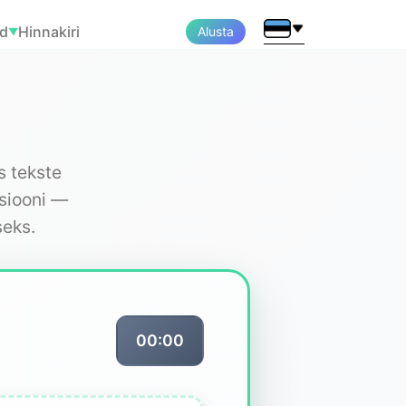
ad
Hinnakiri
Alusta
▼
s tekste
rsiooni —
seks.
00:00