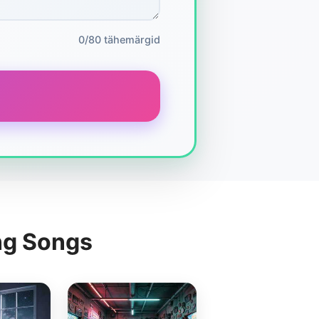
0/80 tähemärgid
ng Songs