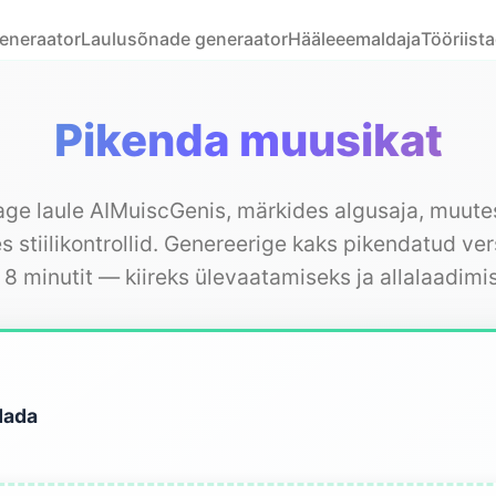
eneraator
Laulusõnade generaator
Hääleeemaldaja
Tööriist
Pikenda muusikat
ge laule AIMuiscGenis, märkides algusaja, muute
es stiilikontrollid. Genereerige kaks pikendatud ve
 8 minutit — kiireks ülevaatamiseks ja allalaadimi
dada