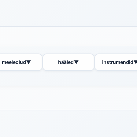
meeleolud
▼
hääled
▼
instrumendid