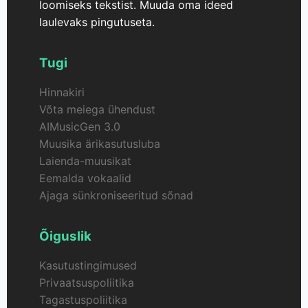
loomiseks tekstist. Muuda oma ideed
laulevaks pingutuseta.
Tugi
Hinnakiri
Võta meiega ühendust
AIMusicGen 3.0
Muusika ärikasutusluba
Laienda-muusikat
Eemalda vokaalid
Ajaga sünkroniseeritud sõnad
Õiguslik
Kasutustingimused
Privaatsuspoliitika
Tagastuspoliitika