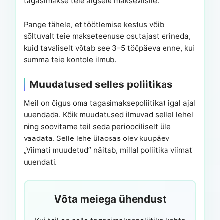
tagasimakse teie algsele makseviisile.
Pange tähele, et töötlemise kestus võib
sõltuvalt teie makseteenuse osutajast erineda,
kuid tavaliselt võtab see 3–5 tööpäeva enne, kui
summa teie kontole ilmub.
Muudatused selles poliitikas
Meil on õigus oma tagasimaksepoliitikat igal ajal
uuendada. Kõik muudatused ilmuvad sellel lehel
ning soovitame teil seda perioodiliselt üle
vaadata. Selle lehe ülaosas olev kuupäev
„Viimati muudetud” näitab, millal poliitika viimati
uuendati.
Võta meiega ühendust