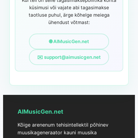
Kui teil on selle tagasimaksepoliitika kohta
küsimusi või vajate abi tagasimakse
taotluse puhul, ärge kõhelge meiega
ühendust võtmast:
🌐 AIMusicGen.net
✉️
support@aimusicgen.net
AIMusicGen.net
Kõige arenenum tehisintellektil põhinev
muusikageneraator kauni muusika