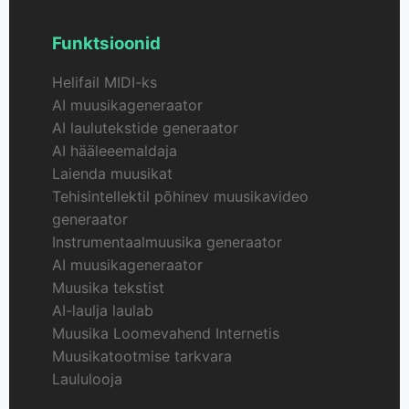
Funktsioonid
Helifail MIDI-ks
AI muusikageneraator
AI laulutekstide generaator
AI hääleeemaldaja
Laienda muusikat
Tehisintellektil põhinev muusikavideo
generaator
Instrumentaalmuusika generaator
AI muusikageneraator
Muusika tekstist
AI-laulja laulab
Muusika Loomevahend Internetis
Muusikatootmise tarkvara
Laululooja