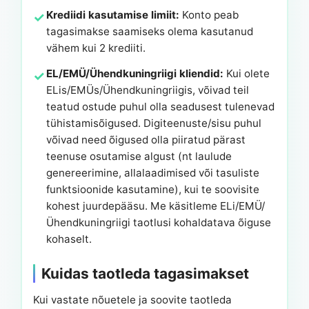
Krediidi kasutamise limiit:
Konto peab
tagasimakse saamiseks olema kasutanud
vähem kui 2 krediiti.
EL/EMÜ/Ühendkuningriigi kliendid:
Kui olete
ELis/EMÜs/Ühendkuningriigis, võivad teil
teatud ostude puhul olla seadusest tulenevad
tühistamisõigused. Digiteenuste/sisu puhul
võivad need õigused olla piiratud pärast
teenuse osutamise algust (nt laulude
genereerimine, allalaadimised või tasuliste
funktsioonide kasutamine), kui te soovisite
kohest juurdepääsu. Me käsitleme ELi/EMÜ/
Ühendkuningriigi taotlusi kohaldatava õiguse
kohaselt.
Kuidas taotleda tagasimakset
Kui vastate nõuetele ja soovite taotleda