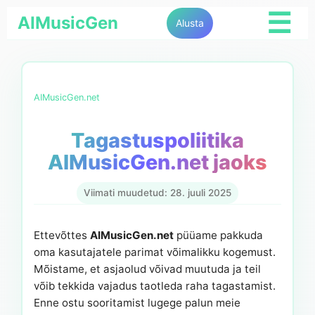
☰
AIMusicGen
Alusta
AIMusicGen.net
Tagastuspoliitika
AIMusicGen.net jaoks
Viimati muudetud: 28. juuli 2025
Ettevõttes
AIMusicGen.net
püüame pakkuda
oma kasutajatele parimat võimalikku kogemust.
Mõistame, et asjaolud võivad muutuda ja teil
võib tekkida vajadus taotleda raha tagastamist.
Enne ostu sooritamist lugege palun meie