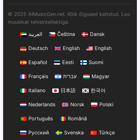
© 2025 AIMusicGen.net. Kõik õigused kaitstud. Loo
muusikat tehisintellektiga.
العربية
Čeština
Dansk
Deutsch
English
English
Español
Eesti
Suomi
Français
עברית
Magyar
Italiano
日本語
한국어
Nederlands
Norsk
Polski
Português
Română
Русский
Svenska
Türkçe