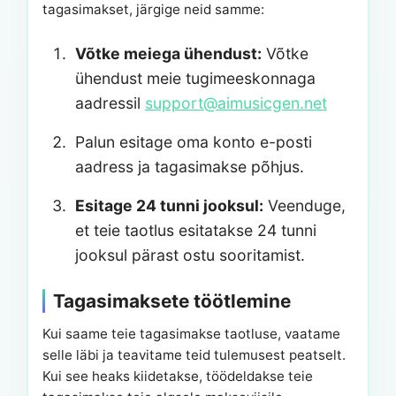
tagasimakset, järgige neid samme:
Võtke meiega ühendust:
Võtke
ühendust meie tugimeeskonnaga
aadressil
support@aimusicgen.net
Palun esitage oma konto e-posti
aadress ja tagasimakse põhjus.
Esitage 24 tunni jooksul:
Veenduge,
et teie taotlus esitatakse 24 tunni
jooksul pärast ostu sooritamist.
Tagasimaksete töötlemine
Kui saame teie tagasimakse taotluse, vaatame
selle läbi ja teavitame teid tulemusest peatselt.
Kui see heaks kiidetakse, töödeldakse teie