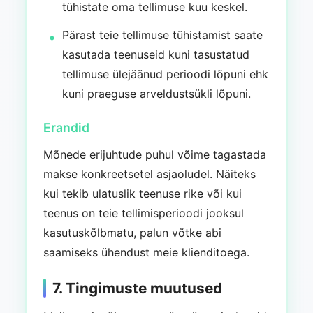
tühistate oma tellimuse kuu keskel.
Pärast teie tellimuse tühistamist saate
kasutada teenuseid kuni tasustatud
tellimuse ülejäänud perioodi lõpuni ehk
kuni praeguse arveldustsükli lõpuni.
Erandid
Mõnede erijuhtude puhul võime tagastada
makse konkreetsetel asjaoludel. Näiteks
kui tekib ulatuslik teenuse rike või kui
teenus on teie tellimisperioodi jooksul
kasutuskõlbmatu, palun võtke abi
saamiseks ühendust meie klienditoega.
7. Tingimuste muutused