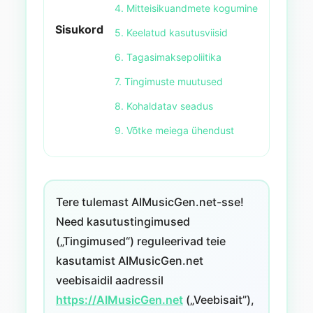
4. Mitteisikuandmete kogumine
Sisukord
5. Keelatud kasutusviisid
6. Tagasimaksepoliitika
7. Tingimuste muutused
8. Kohaldatav seadus
9. Võtke meiega ühendust
Tere tulemast AIMusicGen.net-sse!
Need kasutustingimused
(„Tingimused“) reguleerivad teie
kasutamist AIMusicGen.net
veebisaidil aadressil
https://AIMusicGen.net
(„Veebisait”),