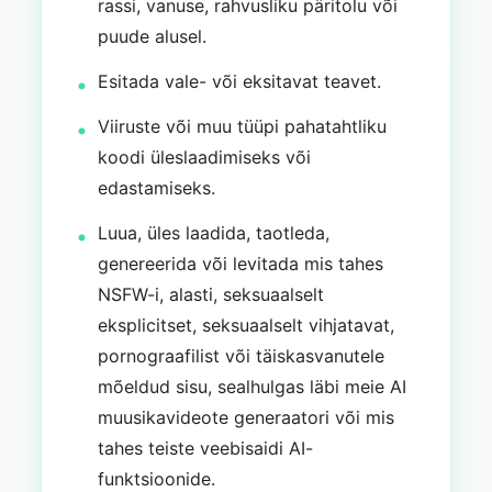
rassi, vanuse, rahvusliku päritolu või
puude alusel.
Esitada vale- või eksitavat teavet.
Viiruste või muu tüüpi pahatahtliku
koodi üleslaadimiseks või
edastamiseks.
Luua, üles laadida, taotleda,
genereerida või levitada mis tahes
NSFW-i, alasti, seksuaalselt
eksplicitset, seksuaalselt vihjatavat,
pornograafilist või täiskasvanutele
mõeldud sisu, sealhulgas läbi meie AI
muusikavideote generaatori või mis
tahes teiste veebisaidi AI-
funktsioonide.