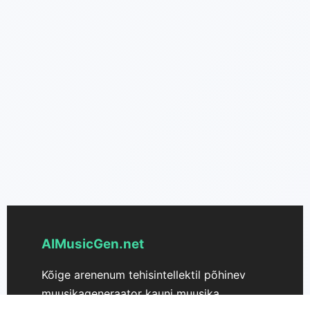
AIMusicGen.net
Kõige arenenum tehisintellektil põhinev
muusikageneraator kauni muusika