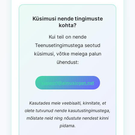
Küsimusi nende tingimuste
kohta?
Kui teil on nende
Teenusetingimustega seotud
küsimusi, võtke meiega palun
ühendust:
support@aimusicgen.net
Kasutades meie veebisaiti, kinnitate, et
olete tutvunud nende kasutustingimustega,
mõistate neid ning nõustute nendest kinni
pidama.