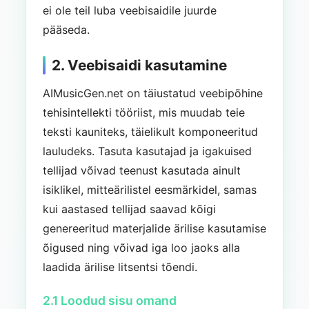
ei ole teil luba veebisaidile juurde
pääseda.
2. Veebisaidi kasutamine
AIMusicGen.net on täiustatud veebipõhine
tehisintellekti tööriist, mis muudab teie
teksti kauniteks, täielikult komponeeritud
lauludeks. Tasuta kasutajad ja igakuised
tellijad võivad teenust kasutada ainult
isiklikel, mitteärilistel eesmärkidel, samas
kui aastased tellijad saavad kõigi
genereeritud materjalide ärilise kasutamise
õigused ning võivad iga loo jaoks alla
laadida ärilise litsentsi tõendi.
2.1 Loodud sisu omand