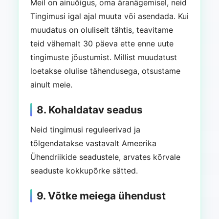
Meil on ainuõigus, oma äranägemisel, neid
Tingimusi igal ajal muuta või asendada. Kui
muudatus on oluliselt tähtis, teavitame
teid vähemalt 30 päeva ette enne uute
tingimuste jõustumist. Millist muudatust
loetakse olulise tähendusega, otsustame
ainult meie.
8. Kohaldatav seadus
Neid tingimusi reguleerivad ja
tõlgendatakse vastavalt Ameerika
Ühendriikide seadustele, arvates kõrvale
seaduste kokkupõrke sätted.
9. Võtke meiega ühendust