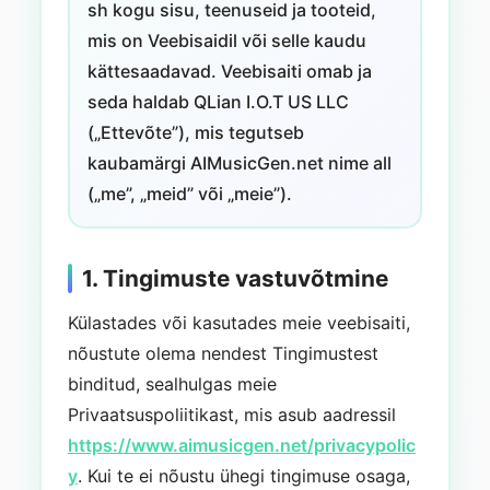
sh kogu sisu, teenuseid ja tooteid,
mis on Veebisaidil või selle kaudu
kättesaadavad. Veebisaiti omab ja
seda haldab QLian I.O.T US LLC
(„Ettevõte”), mis tegutseb
kaubamärgi AIMusicGen.net nime all
(„me”, „meid” või „meie”).
1. Tingimuste vastuvõtmine
Külastades või kasutades meie veebisaiti,
nõustute olema nendest Tingimustest
binditud, sealhulgas meie
Privaatsuspoliitikast, mis asub aadressil
https://www.aimusicgen.net/privacypolic
y
. Kui te ei nõustu ühegi tingimuse osaga,