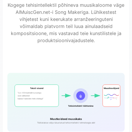
Kogege tehisintellektil põhineva muusikaloome väge
AIMuiscGen.net-i Song Makeriga. Lühikestest
vihjetest kuni keerukate arranžeeringuteni
võimaldab platvorm teil luua ainulaadseid
kompositsioone, mis vastavad teie kunstilistele ja
produktsioonivajadustele.
Teksti sisend
Muusikaväljund
"Loo rõõmsameelne poplugu
🤖
suve seiklustest
🎵
♪
kaasas haaravate meloodiatega"
🎶
♫
Tehisintellekti töötlemine
Muutke ideed muusikaks
Töötatakse välja täiustatud tehisintellekti tehnoloogia abil