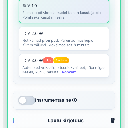
🟣 V 1.0
Esimese põlvkonna mudel tasuta kasutajatele.
Põhiliseks kasutamiseks.
⚪ V 2.0 👑
Nutikamad promptid. Paremad mashupid.
Kiirem väljund. Maksimaalselt 8 minutit.
⚪ V 3.0 👑
UUS
Aastane
Autentsed vokaalid, stuudiokvaliteet, täpne igas
keeles, kuni 8 minutit.
Rohkem
Instrumentaalne ⓘ
Laulu kirjeldus
🗑️