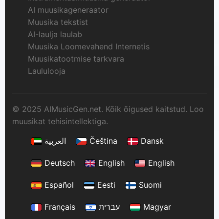
AI muusikageneraator
Muusika tekstist
AI-laulja laulab
Muusika Loomevahend Internetis
Muusikatootmise tarkvara
Laululooja
© 2025 AIMusicGen.net. Kõik õigused kaitstud. Loo
muusikat tehisintellektiga.
العربية
Čeština
Dansk
Deutsch
English
English
Español
Eesti
Suomi
Français
עברית
Magyar