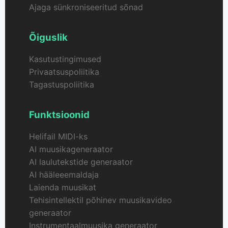
Ajaga sünkroniseeritud sõnad
Õiguslik
Kasutustingimused
Privaatsuspoliitika
Tagastuspoliitika
Funktsioonid
Helifail MIDI-ks
AI muusikageneraator
AI laulutekstide generaator
AI hääleeemaldaja
Laienda muusikat
Tehisintellektil põhinev muusikavideo
generaator
Instrumentaalmuusika generaator