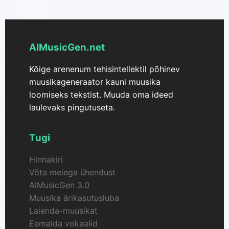
tõhusalt uurida oma muusikaliste ideede erinevaid
variatsioone.
AIMusicGen.net
Kõige arenenum tehisintellektil põhinev
muusikageneraator kauni muusika
loomiseks tekstist. Muuda oma ideed
laulevaks pingutuseta.
Tugi
Hinnakiri
Võta meiega ühendust
AIMusicGen 3.0
Muusika ärikasutusluba
Laienda-muusikat
Eemalda vokaalid