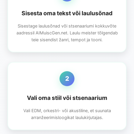
Sisesta oma tekst või laulusõnad
Sisestage laulusõnad või stsenaariumi kokkuvõte
aadressil AIMuiscGen.net. Laulu meister tõlgendab
teie sisendist žanri, tempot ja tooni.
2
Vali oma stiil või stsenaarium
Vali EDM, orkestri- või akustiline, et suunata
arranžeerimisloogikat laulukirjutajas.