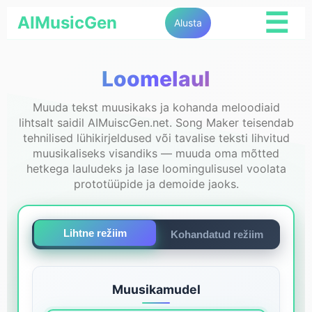
☰
AIMusicGen
Alusta
Loomelaul
Muuda tekst muusikaks ja kohanda meloodiaid
lihtsalt saidil AIMuiscGen.net. Song Maker teisendab
tehnilised lühikirjeldused või tavalise teksti lihvitud
muusikaliseks visandiks — muuda oma mõtted
hetkega lauludeks ja lase loomingulisusel voolata
prototüüpide ja demoide jaoks.
Lihtne režiim
Kohandatud režiim
Muusikamudel