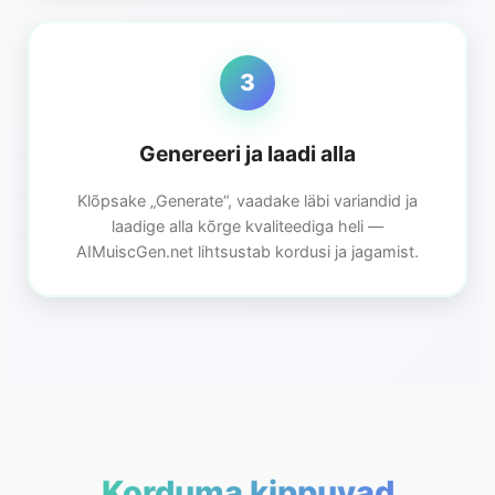
3
Genereeri ja laadi alla
Klõpsake „Generate“, vaadake läbi variandid ja
laadige alla kõrge kvaliteediga heli —
AIMuiscGen.net lihtsustab kordusi ja jagamist.
Korduma kippuvad