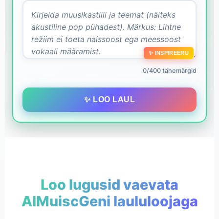
✨ INSPIREERU
0/400 tähemärgid
✨ LOO LAUL
Loo lugusid vaevata
AIMuiscGeni laululoojaga